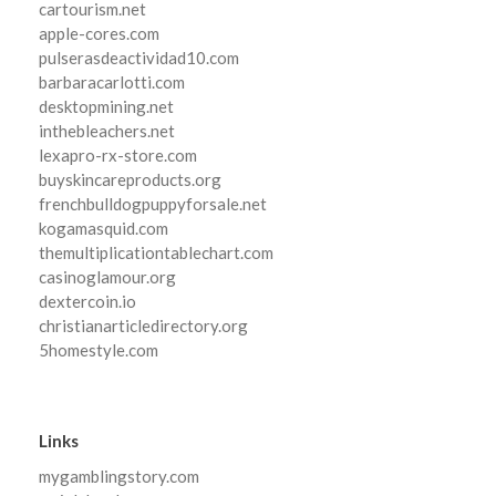
cartourism.net
apple-cores.com
pulserasdeactividad10.com
barbaracarlotti.com
desktopmining.net
inthebleachers.net
lexapro-rx-store.com
buyskincareproducts.org
frenchbulldogpuppyforsale.net
kogamasquid.com
themultiplicationtablechart.com
casinoglamour.org
dextercoin.io
christianarticledirectory.org
5homestyle.com
Links
mygamblingstory.com