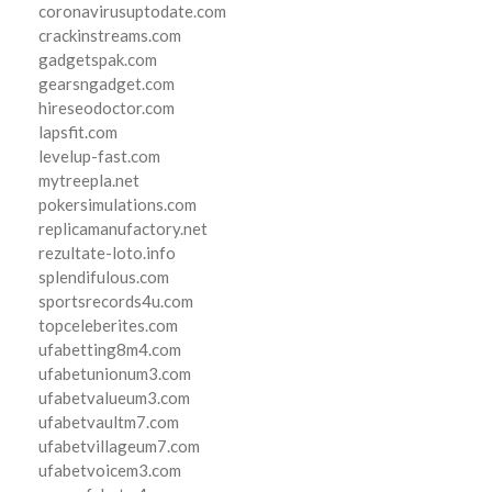
coronavirusuptodate.com
crackinstreams.com
gadgetspak.com
gearsngadget.com
hireseodoctor.com
lapsfit.com
levelup-fast.com
mytreepla.net
pokersimulations.com
replicamanufactory.net
rezultate-loto.info
splendifulous.com
sportsrecords4u.com
topceleberites.com
ufabetting8m4.com
ufabetunionum3.com
ufabetvalueum3.com
ufabetvaultm7.com
ufabetvillageum7.com
ufabetvoicem3.com