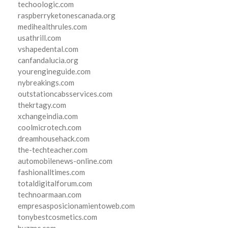
techoologic.com
raspberryketonescanada.org
medihealthrules.com
usathrill.com
vshapedental.com
canfandalucia.org
yourengineguide.com
nybreakings.com
outstationcabsservices.com
thekrtagy.com
xchangeindia.com
coolmicrotech.com
dreamhousehack.com
the-techteacher.com
automobilenews-online.com
fashionalltimes.com
totaldigitalforum.com
technoarmaan.com
empresasposicionamientoweb.com
tonybestcosmetics.com
buzznc.com