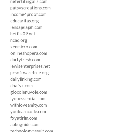
nefertitingalls.com
patsyscreations.com
income4proof.com
educaritas.org
lensajelajah.com
betflik09.net
ncaq.org
xenmicro.com
onlineshopera.com
dartyfresh.com
lewisenterprises.net
pcsoftwarefree.org
dailylinking.com
dnafyx.com
giocolenuvole.com
iyouessential.com
withloveamity.com
youlearncode.com
fxyatirim.com
abbuguide.com
technologyresult.com