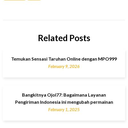
Related Posts
Temukan Sensasi Taruhan Online dengan MPO999
February 9, 2026
Bangkitnya Ojol77: Bagaimana Layanan
Pengiriman Indonesia ini mengubah permainan
February 1, 2025