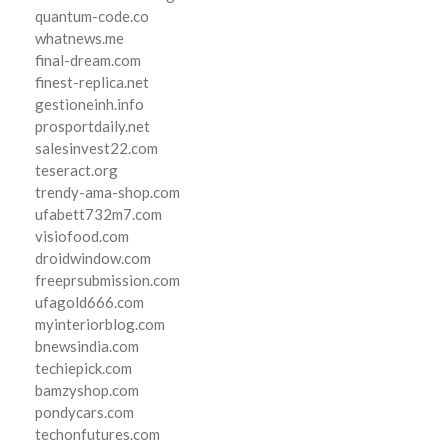
quantum-code.co
whatnews.me
final-dream.com
finest-replica.net
gestioneinh.info
prosportdaily.net
salesinvest22.com
teseract.org
trendy-ama-shop.com
ufabett732m7.com
visiofood.com
droidwindow.com
freeprsubmission.com
ufagold666.com
myinteriorblog.com
bnewsindia.com
techiepick.com
bamzyshop.com
pondycars.com
techonfutures.com