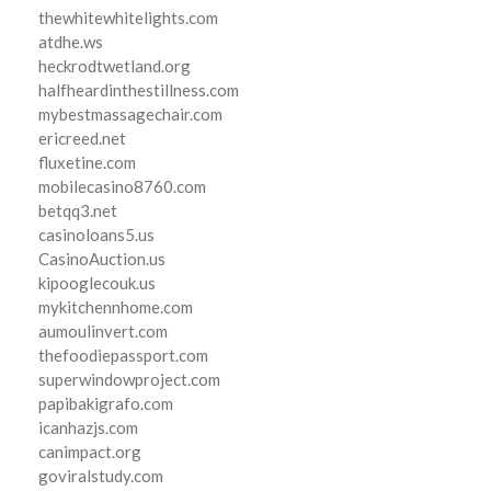
thewhitewhitelights.com
atdhe.ws
heckrodtwetland.org
halfheardinthestillness.com
mybestmassagechair.com
ericreed.net
fluxetine.com
mobilecasino8760.com
betqq3.net
casinoloans5.us
CasinoAuction.us
kipooglecouk.us
mykitchennhome.com
aumoulinvert.com
thefoodiepassport.com
superwindowproject.com
papibakigrafo.com
icanhazjs.com
canimpact.org
goviralstudy.com