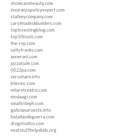
showcasebeauty.com
insurancepolicyexpert.com
statkeycompany.com
carolinadeckbuilders.com
topinvestingblog.com
top50tools.com
the-rep.com
saltyfranks.com
annerani.com
jazzatude.com
0022pa.com
zeroshare.info
bilesinc.com
milaretreatnz.com
modaagi.com
smallvilleph.com
galiciasuroeste.info
batallasdeguerra.com
dregstudios.com
neatstuffhelpskids.org