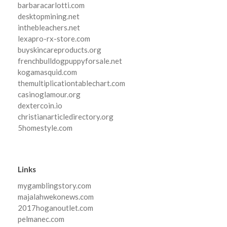
barbaracarlotti.com
desktopmining.net
inthebleachers.net
lexapro-rx-store.com
buyskincareproducts.org
frenchbulldogpuppyforsale.net
kogamasquid.com
themultiplicationtablechart.com
casinoglamour.org
dextercoin.io
christianarticledirectory.org
5homestyle.com
Links
mygamblingstory.com
majalahwekonews.com
2017hoganoutlet.com
pelmanec.com