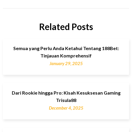
Related Posts
Semua yang Perlu Anda Ketahui Tentang 188Bet:
Tinjauan Komprehensif
January 29, 2025
Dari Rookie hingga Pro: Kisah Kesuksesan Gaming
Trisula88
December 4, 2025