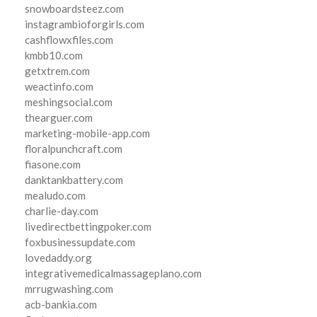
snowboardsteez.com
instagrambioforgirls.com
cashflowxfiles.com
kmbb10.com
getxtrem.com
weactinfo.com
meshingsocial.com
thearguer.com
marketing-mobile-app.com
floralpunchcraft.com
fiasone.com
danktankbattery.com
mealudo.com
charlie-day.com
livedirectbettingpoker.com
foxbusinessupdate.com
lovedaddy.org
integrativemedicalmassageplano.com
mrrugwashing.com
acb-bankia.com