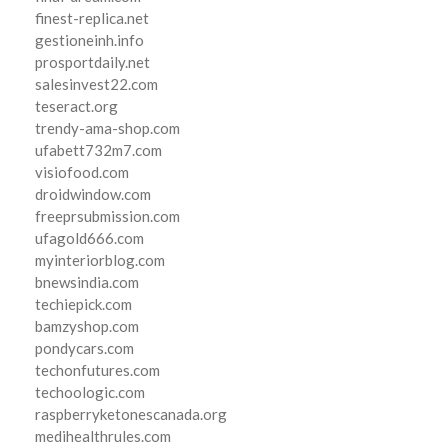
finest-replica.net
gestioneinh.info
prosportdaily.net
salesinvest22.com
teseract.org
trendy-ama-shop.com
ufabett732m7.com
visiofood.com
droidwindow.com
freeprsubmission.com
ufagold666.com
myinteriorblog.com
bnewsindia.com
techiepick.com
bamzyshop.com
pondycars.com
techonfutures.com
techoologic.com
raspberryketonescanada.org
medihealthrules.com