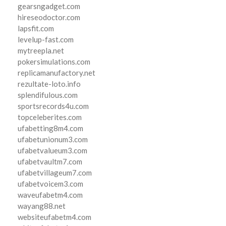
gearsngadget.com
hireseodoctor.com
lapsfit.com
levelup-fast.com
mytreepla.net
pokersimulations.com
replicamanufactory.net
rezultate-loto.info
splendifulous.com
sportsrecords4u.com
topceleberites.com
ufabetting8m4.com
ufabetunionum3.com
ufabetvalueum3.com
ufabetvaultm7.com
ufabetvillageum7.com
ufabetvoicem3.com
waveufabetm4.com
wayang88.net
websiteufabetm4.com