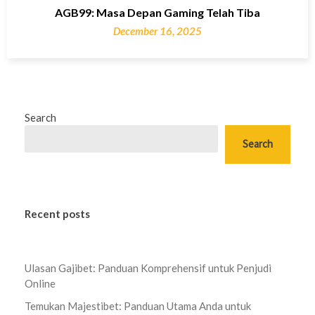
AGB99: Masa Depan Gaming Telah Tiba
December 16, 2025
Search
Search
Recent posts
Ulasan Gajibet: Panduan Komprehensif untuk Penjudi
Online
Temukan Majestibet: Panduan Utama Anda untuk