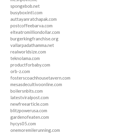
spongebob.net
busyboxintl.com
auttayanratchapak.com
postcoffeebarva.com
elteatromilliondollar.com
burgerkingfranchise.org
vallarpadathamma.net
realworldsize.com
teknolama.com
productforbaby.com
orb-z.com
fosterscoachhousetavern.com
mesasdecultivoonline.com
boilersnbits.com
latestviralpost.com
newfreearticle.com
blitzpowerusa.com
gardenofeaten.com
hycys05.com
onemoremilerunning.com