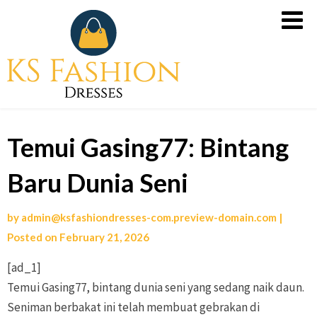
Skip
Slot
to
Gacor
content
Malam
Ini
dari
PG
Temui Gasing77: Bintang
Soft,
Slot
Baru Dunia Seni
X500
untuk
by
admin@ksfashiondresses-com.preview-domain.com
|
Kemenangan
Posted on
February 21, 2026
Tanpa
Rugi
[ad_1]
Temui Gasing77, bintang dunia seni yang sedang naik daun.
Seniman berbakat ini telah membuat gebrakan di