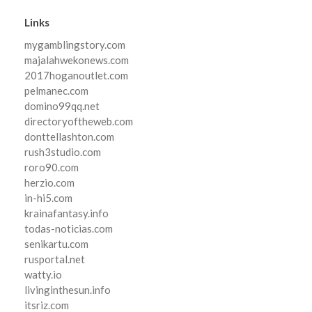
Links
mygamblingstory.com
majalahwekonews.com
2017hoganoutlet.com
pelmanec.com
domino99qq.net
directoryoftheweb.com
donttellashton.com
rush3studio.com
roro90.com
herzio.com
in-hi5.com
krainafantasy.info
todas-noticias.com
senikartu.com
rusportal.net
watty.io
livinginthesun.info
itsriz.com