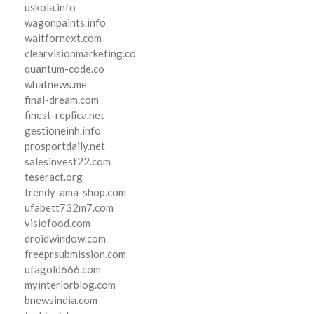
uskola.info
wagonpaints.info
waitfornext.com
clearvisionmarketing.co
quantum-code.co
whatnews.me
final-dream.com
finest-replica.net
gestioneinh.info
prosportdaily.net
salesinvest22.com
teseract.org
trendy-ama-shop.com
ufabett732m7.com
visiofood.com
droidwindow.com
freeprsubmission.com
ufagold666.com
myinteriorblog.com
bnewsindia.com