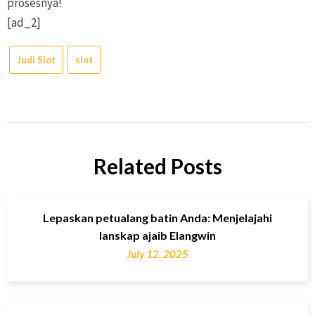
prosesnya!
[ad_2]
Judi Slot
slot
Related Posts
Lepaskan petualang batin Anda: Menjelajahi
lanskap ajaib Elangwin
July 12, 2025