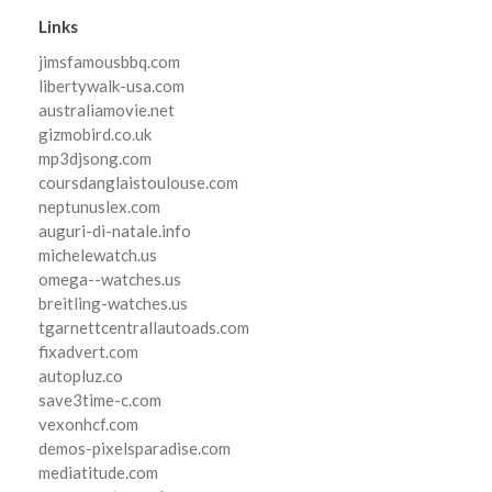
Links
jimsfamousbbq.com
libertywalk-usa.com
australiamovie.net
gizmobird.co.uk
mp3djsong.com
coursdanglaistoulouse.com
neptunuslex.com
auguri-di-natale.info
michelewatch.us
omega--watches.us
breitling-watches.us
tgarnettcentrallautoads.com
fixadvert.com
autopluz.co
save3time-c.com
vexonhcf.com
demos-pixelsparadise.com
mediatitude.com