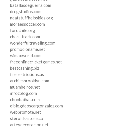
batallasdeguerra.com
dregstudios.com
neatstuffhelpskids.org
moraessoccer.com
forochile.org
chart-track.com
wonderfultraveling.com
promocioname.net
wimaxworld.com
freeonlinecricketgames.net
bestcashing.biz
firerestrictions.us
archiesbrooklyn.com
muambeiros.net
infozblog.com
chonbaihat.com
elblogdeoscargonzalez.com
webpromote.net
steroids-store.co
arteydecoracion.net