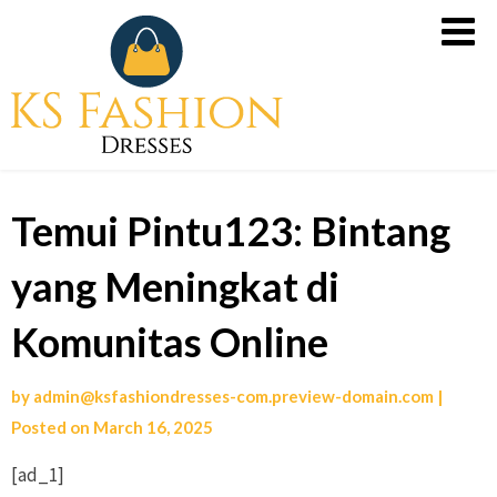
Skip
Slot
to
Gacor
content
Malam
Ini
dari
PG
Temui Pintu123: Bintang
Soft,
Slot
yang Meningkat di
X500
untuk
Komunitas Online
Kemenangan
Tanpa
by
admin@ksfashiondresses-com.preview-domain.com
|
Rugi
Posted on
March 16, 2025
[ad_1]