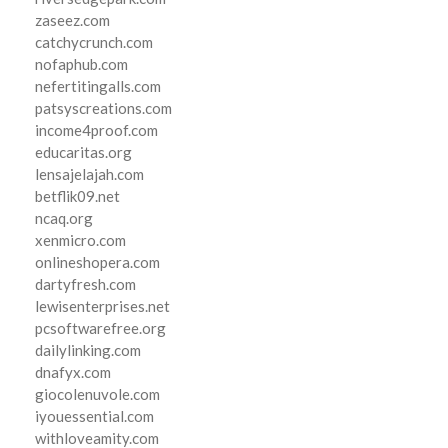
zaseez.com
catchycrunch.com
nofaphub.com
nefertitingalls.com
patsyscreations.com
income4proof.com
educaritas.org
lensajelajah.com
betflik09.net
ncaq.org
xenmicro.com
onlineshopera.com
dartyfresh.com
lewisenterprises.net
pcsoftwarefree.org
dailylinking.com
dnafyx.com
giocolenuvole.com
iyouessential.com
withloveamity.com