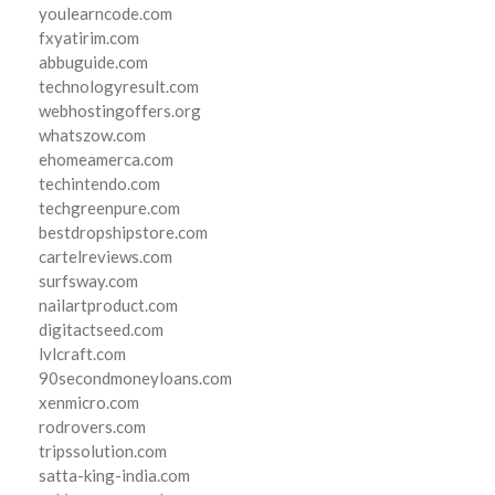
youlearncode.com
fxyatirim.com
abbuguide.com
technologyresult.com
webhostingoffers.org
whatszow.com
ehomeamerca.com
techintendo.com
techgreenpure.com
bestdropshipstore.com
cartelreviews.com
surfsway.com
nailartproduct.com
digitactseed.com
lvlcraft.com
90secondmoneyloans.com
xenmicro.com
rodrovers.com
tripssolution.com
satta-king-india.com