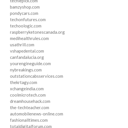
techiepick.com
bamzyshop.com
pondycars.com
techonfutures.com
techoologic.com
raspberryketonescanada.org
medihealthrules.com
usathrill.com
vshapedental.com
canfandalucia.org
yourengineguide.com
nybreakings.com
outstationcabsservices.com
thekrtagy.com
xchangeindia.com
coolmicrotech.com
dreamhousehack.com
the-techteacher.com
automobilenews-online.com
fashionalltimes.com
totaldigitalforum.com