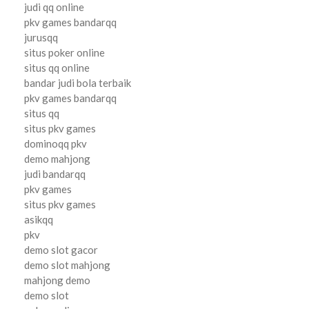
judi qq online
pkv games bandarqq
jurusqq
situs poker online
situs qq online
bandar judi bola terbaik
pkv games bandarqq
situs qq
situs pkv games
dominoqq pkv
demo mahjong
judi bandarqq
pkv games
situs pkv games
asikqq
pkv
demo slot gacor
demo slot mahjong
mahjong demo
demo slot