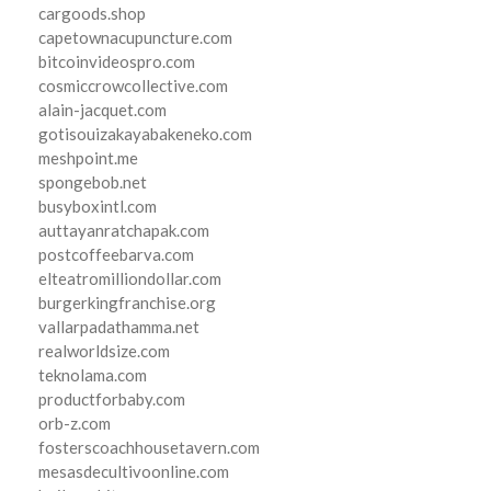
cargoods.shop
capetownacupuncture.com
bitcoinvideospro.com
cosmiccrowcollective.com
alain-jacquet.com
gotisouizakayabakeneko.com
meshpoint.me
spongebob.net
busyboxintl.com
auttayanratchapak.com
postcoffeebarva.com
elteatromilliondollar.com
burgerkingfranchise.org
vallarpadathamma.net
realworldsize.com
teknolama.com
productforbaby.com
orb-z.com
fosterscoachhousetavern.com
mesasdecultivoonline.com