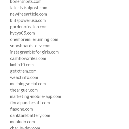
boilersnbits.com
latestviralpost.com
newfreearticle.com
blitzpowerusa.com
gardenofeaten.com
hycys05.com
onemoremilerunning.com
snowboardsteez.com
instagrambioforgirls.com
cashflowxfiles.com
kmbb10.com
getxtrem.com
weactinfo.com
meshingsocial.com
thearguer.com
marketing-mobile-app.com
floralpunchcraft.com
fiasone.com
danktankbattery.com
mealudo.com
charlie-day.com