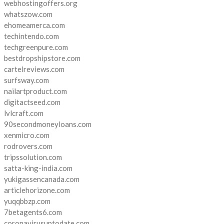
webhostingoffers.org
whatszow.com
ehomeamerca.com
techintendo.com
techgreenpure.com
bestdropshipstore.com
cartelreviews.com
surfsway.com
nailartproduct.com
digitactseed.com
lvlcraft.com
90secondmoneyloans.com
xenmicro.com
rodrovers.com
tripssolution.com
satta-king-india.com
yukigassencanada.com
articlehorizone.com
yuqqbbzp.com
7betagents6.com
coronavirusuptodate.com