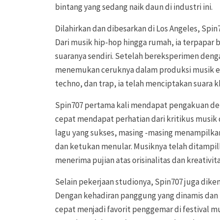
bintang yang sedang naik daun di industri ini.
Dilahirkan dan dibesarkan di Los Angeles, Spi
Dari musik hip-hop hingga rumah, ia terpapar 
suaranya sendiri. Setelah bereksperimen deng
menemukan ceruknya dalam produksi musik e
techno, dan trap, ia telah menciptakan suara k
Spin707 pertama kali mendapat pengakuan den
cepat mendapat perhatian dari kritikus musik d
lagu yang sukses, masing -masing menampilka
dan ketukan menular. Musiknya telah ditampil
menerima pujian atas orisinalitas dan kreativit
Selain pekerjaan studionya, Spin707 juga dike
Dengan kehadiran panggung yang dinamis dan
cepat menjadi favorit penggemar di festival mu