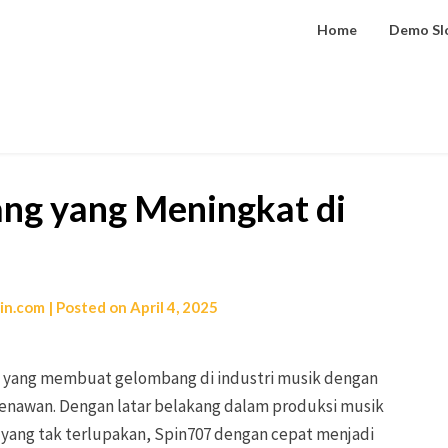
Home
Demo Sl
ang yang Meningkat di
in.com
|
Posted on
April 4, 2025
angan
n yang membuat gelombang di industri musik dengan
enawan. Dengan latar belakang dalam produksi musik
 yang tak terlupakan, Spin707 dengan cepat menjadi