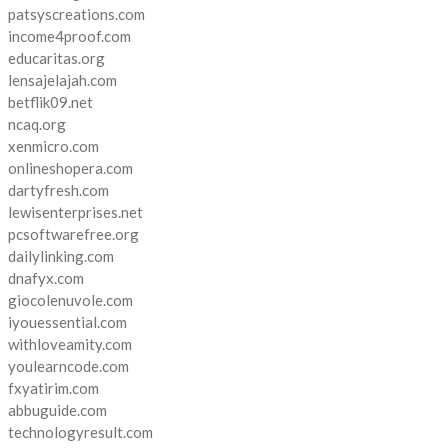
patsyscreations.com
income4proof.com
educaritas.org
lensajelajah.com
betflik09.net
ncaq.org
xenmicro.com
onlineshopera.com
dartyfresh.com
lewisenterprises.net
pcsoftwarefree.org
dailylinking.com
dnafyx.com
giocolenuvole.com
iyouessential.com
withloveamity.com
youlearncode.com
fxyatirim.com
abbuguide.com
technologyresult.com