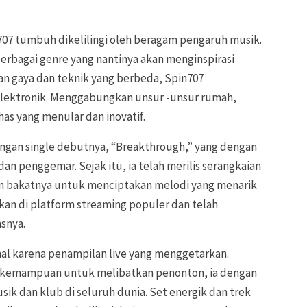
n707 tumbuh dikelilingi oleh beragam pengaruh musik.
berbagai genre yang nantinya akan menginspirasi
an gaya dan teknik yang berbeda, Spin707
lektronik. Menggabungkan unsur -unsur rumah,
has yang menular dan inovatif.
gan single debutnya, “Breakthrough,” yang dengan
an penggemar. Sejak itu, ia telah merilis serangkaian
n bakatnya untuk menciptakan melodi yang menarik
kan di platform streaming populer dan telah
asnya.
nal karena penampilan live yang menggetarkan.
 kemampuan untuk melibatkan penonton, ia dengan
sik dan klub di seluruh dunia. Set energik dan trek