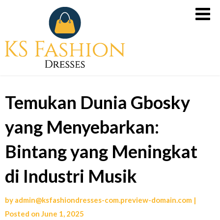
Skip
Slot
to
Gacor
content
Malam
Ini
dari
PG
Temukan Dunia Gbosky
Soft,
Slot
yang Menyebarkan:
X500
untuk
Bintang yang Meningkat
Kemenangan
Tanpa
di Industri Musik
Rugi
by
admin@ksfashiondresses-com.preview-domain.com
|
Posted on
June 1, 2025