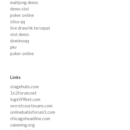
mahjong demo
demo slot
poker online
situs qq
live draw hk tercepat
slot demo
dominoqq
pkv
poker online
Links
stagehubs.com
1x2forum.net
login99bet.com
secretcourtesans.com
onlinebahisforum1.com
chicagoheadline.com
camming.org