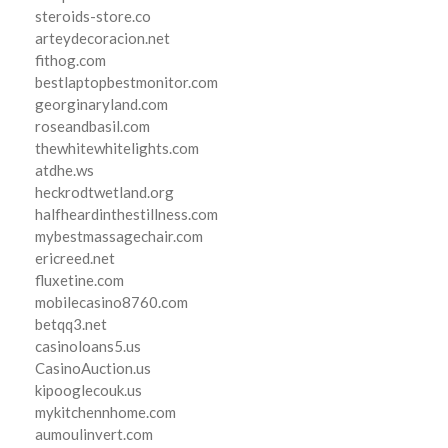
steroids-store.co
arteydecoracion.net
fithog.com
bestlaptopbestmonitor.com
georginaryland.com
roseandbasil.com
thewhitewhitelights.com
atdhe.ws
heckrodtwetland.org
halfheardinthestillness.com
mybestmassagechair.com
ericreed.net
fluxetine.com
mobilecasino8760.com
betqq3.net
casinoloans5.us
CasinoAuction.us
kipooglecouk.us
mykitchennhome.com
aumoulinvert.com