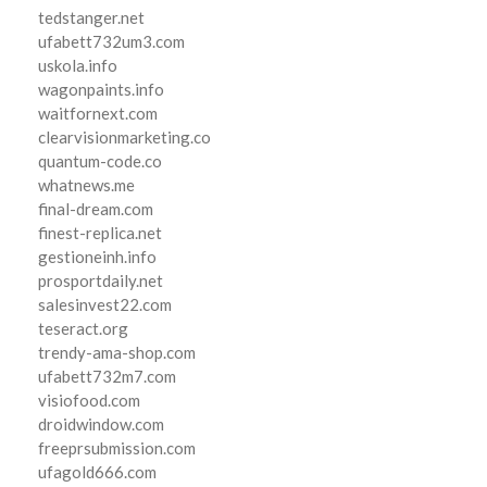
tedstanger.net
ufabett732um3.com
uskola.info
wagonpaints.info
waitfornext.com
clearvisionmarketing.co
quantum-code.co
whatnews.me
final-dream.com
finest-replica.net
gestioneinh.info
prosportdaily.net
salesinvest22.com
teseract.org
trendy-ama-shop.com
ufabett732m7.com
visiofood.com
droidwindow.com
freeprsubmission.com
ufagold666.com