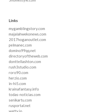
Links
mygamblingstory.com
majalahwekonews.com
2017hoganoutlet.com
pelmanec.com
domino99qq.net
directoryoftheweb.com
donttellashton.com
rush3studio.com
roro90.com
herzio.com
in-hi5.com
krainafantasy.info
todas-noticias.com
senikartu.com
rusportal.net
watty.io