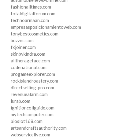
fashionalltimes.com
totaldigitalforum.com
technoarmaan.com
empresasposicionamientoweb.com
tonybestcosmetics.com
buzznc.com
fxjoiner.com
skinbykindra.com
alltherageface.com
codenational.com
progameexplorer.com
rockislandroastery.com
directselling-pro.com
revenuealarm.com
lurab.com
ignitioncoilguide.com
mytechcomputer.com
bioslot168.com
artsandcraftsauthority.com
webservicelive.com