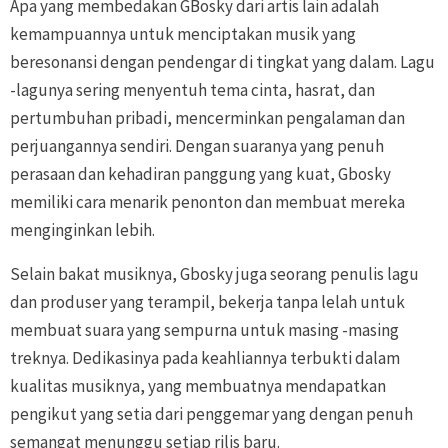
Apa yang membedakan GBosky dari artis lain adalah
kemampuannya untuk menciptakan musik yang
beresonansi dengan pendengar di tingkat yang dalam. Lagu
-lagunya sering menyentuh tema cinta, hasrat, dan
pertumbuhan pribadi, mencerminkan pengalaman dan
perjuangannya sendiri. Dengan suaranya yang penuh
perasaan dan kehadiran panggung yang kuat, Gbosky
memiliki cara menarik penonton dan membuat mereka
menginginkan lebih.
Selain bakat musiknya, Gbosky juga seorang penulis lagu
dan produser yang terampil, bekerja tanpa lelah untuk
membuat suara yang sempurna untuk masing -masing
treknya. Dedikasinya pada keahliannya terbukti dalam
kualitas musiknya, yang membuatnya mendapatkan
pengikut yang setia dari penggemar yang dengan penuh
semangat menunggu setiap rilis baru.