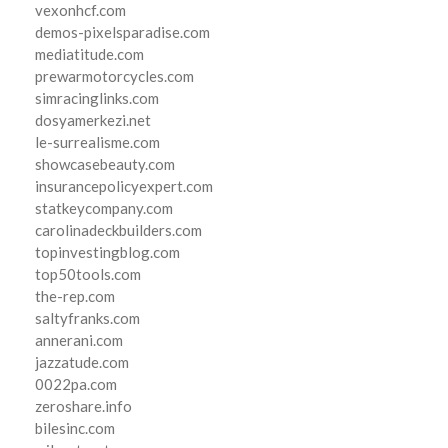
vexonhcf.com
demos-pixelsparadise.com
mediatitude.com
prewarmotorcycles.com
simracinglinks.com
dosyamerkezi.net
le-surrealisme.com
showcasebeauty.com
insurancepolicyexpert.com
statkeycompany.com
carolinadeckbuilders.com
topinvestingblog.com
top50tools.com
the-rep.com
saltyfranks.com
annerani.com
jazzatude.com
0022pa.com
zeroshare.info
bilesinc.com