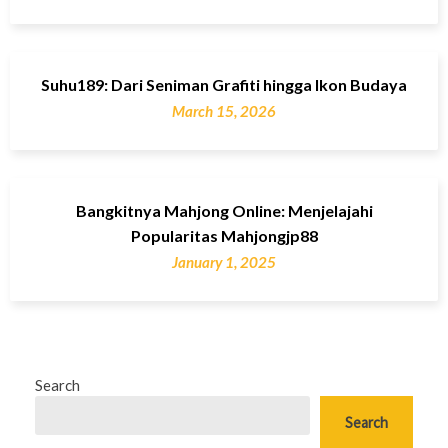
Suhu189: Dari Seniman Grafiti hingga Ikon Budaya
March 15, 2026
Bangkitnya Mahjong Online: Menjelajahi
Popularitas Mahjongjp88
January 1, 2025
Search
Search