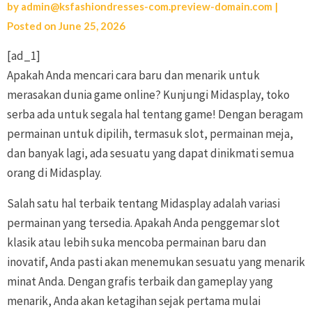
by
admin@ksfashiondresses-com.preview-domain.com
|
Posted on
June 25, 2026
[ad_1]
Apakah Anda mencari cara baru dan menarik untuk
merasakan dunia game online? Kunjungi Midasplay, toko
serba ada untuk segala hal tentang game! Dengan beragam
permainan untuk dipilih, termasuk slot, permainan meja,
dan banyak lagi, ada sesuatu yang dapat dinikmati semua
orang di Midasplay.
Salah satu hal terbaik tentang Midasplay adalah variasi
permainan yang tersedia. Apakah Anda penggemar slot
klasik atau lebih suka mencoba permainan baru dan
inovatif, Anda pasti akan menemukan sesuatu yang menarik
minat Anda. Dengan grafis terbaik dan gameplay yang
menarik, Anda akan ketagihan sejak pertama mulai