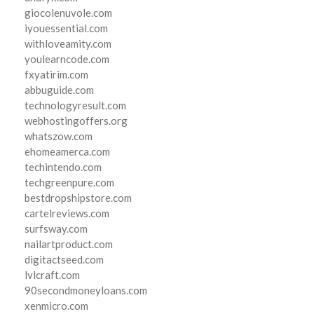
giocolenuvole.com
iyouessential.com
withloveamity.com
youlearncode.com
fxyatirim.com
abbuguide.com
technologyresult.com
webhostingoffers.org
whatszow.com
ehomeamerca.com
techintendo.com
techgreenpure.com
bestdropshipstore.com
cartelreviews.com
surfsway.com
nailartproduct.com
digitactseed.com
lvlcraft.com
90secondmoneyloans.com
xenmicro.com