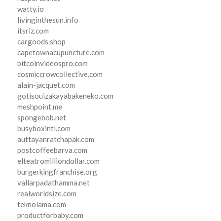
watty.io
livinginthesun.info
itsriz.com
cargoods.shop
capetownacupuncture.com
bitcoinvideospro.com
cosmiccrowcollective.com
alain-jacquet.com
gotisouizakayabakeneko.com
meshpoint.me
spongebob.net
busyboxintl.com
auttayanratchapak.com
postcoffeebarva.com
elteatromilliondollar.com
burgerkingfranchise.org
vallarpadathamma.net
realworldsize.com
teknolama.com
productforbaby.com