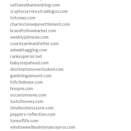
sattamatkanewsblog.com
cryptocurrencytradingcn.com
totowaz.com
charlestonwipesettlement.com
brandfollowmarket.com
weeklyjobnews.com
countyanimalshelter.com
adwebtagging.com
ranksuperior.net
babystepahead.com
destinationoverlooked.com
gamblingamount.com
hillclimbwax.com
hnopse.com
occasionnews.com
lustofmoney.com
timebusinesszone.com
peppers-reflection.com
tuneoflife.com
windowwellmaintenancepros.com