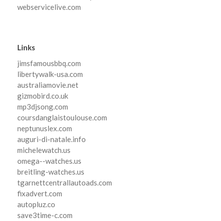
webservicelive.com
Links
jimsfamousbbq.com
libertywalk-usa.com
australiamovie.net
gizmobird.co.uk
mp3djsong.com
coursdanglaistoulouse.com
neptunuslex.com
auguri-di-natale.info
michelewatch.us
omega--watches.us
breitling-watches.us
tgarnettcentrallautoads.com
fixadvert.com
autopluz.co
save3time-c.com