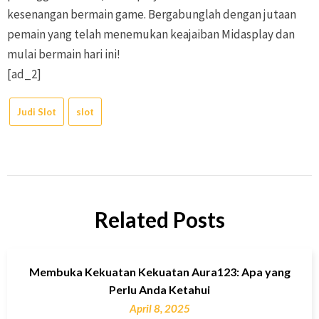
kesenangan bermain game. Bergabunglah dengan jutaan
pemain yang telah menemukan keajaiban Midasplay dan
mulai bermain hari ini!
[ad_2]
Judi Slot
slot
Related Posts
Membuka Kekuatan Kekuatan Aura123: Apa yang
Perlu Anda Ketahui
April 8, 2025