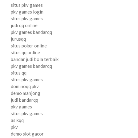
situs pkv games
pkv games login
situs pkv games
judi qq online
pkv games bandarqq
jurusqq
situs poker online
situs qq online
bandar judi bola terbaik
pkv games bandarqq
situs qq
situs pkv games
dominoqq pkv
demo mahjong
judi bandarqq
pkv games
situs pkv games
asikqq
pkv
demo slot gacor