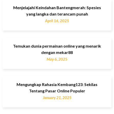
Menjelajahi Keindahan Bantengmerah: Spesies
yang langka dan terancam punah
April 16, 2025
Temukan dunia permainan online yang menarik
dengan mekar88
May 6, 2025
Mengungkap Rahasia Kembang123: Sekilas
Tentang Pasar Online Populer
January 21, 2025