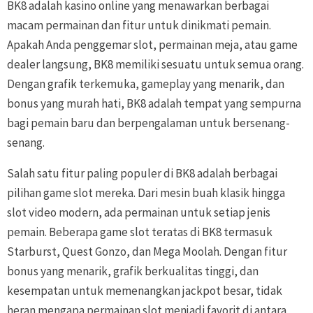
BK8 adalah kasino online yang menawarkan berbagai
macam permainan dan fitur untuk dinikmati pemain.
Apakah Anda penggemar slot, permainan meja, atau game
dealer langsung, BK8 memiliki sesuatu untuk semua orang.
Dengan grafik terkemuka, gameplay yang menarik, dan
bonus yang murah hati, BK8 adalah tempat yang sempurna
bagi pemain baru dan berpengalaman untuk bersenang-
senang.
Salah satu fitur paling populer di BK8 adalah berbagai
pilihan game slot mereka. Dari mesin buah klasik hingga
slot video modern, ada permainan untuk setiap jenis
pemain. Beberapa game slot teratas di BK8 termasuk
Starburst, Quest Gonzo, dan Mega Moolah. Dengan fitur
bonus yang menarik, grafik berkualitas tinggi, dan
kesempatan untuk memenangkan jackpot besar, tidak
heran mengapa permainan slot menjadi favorit di antara