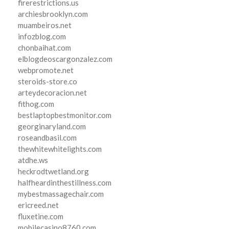
firerestrictions.us
archiesbrooklyn.com
muambeiros.net
infozblog.com
chonbaihat.com
elblogdeoscargonzalez.com
webpromote.net
steroids-store.co
arteydecoracion.net
fithog.com
bestlaptopbestmonitor.com
georginaryland.com
roseandbasil.com
thewhitewhitelights.com
atdhe.ws
heckrodtwetland.org
halfheardinthestillness.com
mybestmassagechair.com
ericreed.net
fluxetine.com
mobilecasino8760.com