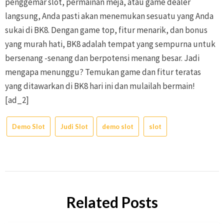
penggemar slot, permainan meja, atau game dealer
langsung, Anda pasti akan menemukan sesuatu yang Anda
sukai di BK8. Dengan game top, fitur menarik, dan bonus
yang murah hati, BK8 adalah tempat yang sempurna untuk
bersenang -senang dan berpotensi menang besar. Jadi
mengapa menunggu? Temukan game dan fitur teratas
yang ditawarkan di BK8 hari ini dan mulailah bermain!
[ad_2]
Demo Slot
Judi Slot
demo slot
slot
Related Posts