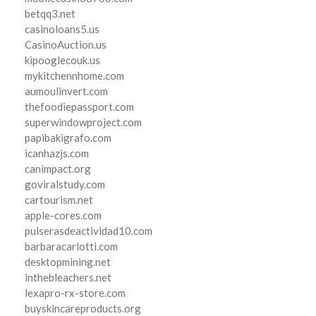
betqq3.net
casinoloans5.us
CasinoAuction.us
kipooglecouk.us
mykitchennhome.com
aumoulinvert.com
thefoodiepassport.com
superwindowproject.com
papibakigrafo.com
icanhazjs.com
canimpact.org
goviralstudy.com
cartourism.net
apple-cores.com
pulserasdeactividad10.com
barbaracarlotti.com
desktopmining.net
inthebleachers.net
lexapro-rx-store.com
buyskincareproducts.org