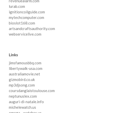
revenuealarm.com
lurab.com
ignitioncoilguide.com
mytechcomputer.com
bioslot168.com
artsandcraftsauthority.com
webservicelive.com
Links
jimsfamousbbq.com
libertywalk-usa.com
australiamovie.net
gizmobird.co.uk
mp3djsong.com
coursdanglaistoulouse.com
neptunuslex.com
auguri-di-natale.info
michelewatch.us
omega--watches.us