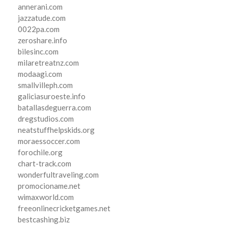
annerani.com
jazzatude.com
0022pa.com
zeroshare.info
bilesinc.com
milaretreatnz.com
modaagi.com
smallvilleph.com
galiciasuroeste.info
batallasdeguerra.com
dregstudios.com
neatstuffhelpskids.org
moraessoccer.com
forochile.org
chart-track.com
wonderfultraveling.com
promocioname.net
wimaxworld.com
freeonlinecricketgames.net
bestcashing.biz