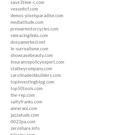
save3time-c.com
vexonhcf.com
demos-pixelsparadise.com
mediatitude.com
prewarmotorcycles.com
simracinglinks.com
dosyamerkezi.net
le-surrealisme.com
showcasebeauty.com
insurancepolicyexpert.com
statkeycompany.com
carolinadeckbuilders.com
topinvestingblog.com
top50tools.com
the-rep.com
saltyfranks.com
annerani.com
jazzatude.com
0022pa.com
zeroshare.info
bilesinc.com