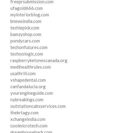
freeprsubmission.com
ufagold666.com
myinteriorblog.com
bnewsindia.com
techiepick.com
bamzyshop.com
pondycars.com
techonfutures.com
techoologic.com
raspberryketonescanada.org
medihealthrules.com
usathrill.com
vshapedental.com
canfandalucia.org
yourengineguide.com
nybreakings.com
outstationcabsservices.com
thekrtagy.com
xchangeindia.com
coolmicrotech.com
dreamhousehack.com