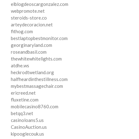
elblogdeoscargonzalez.com
webpromote.net
steroids-store.co
arteydecoracion.net
fithog.com
bestlaptopbestmonitor.com
georginaryland.com
roseandbasil.com
thewhitewhitelights.com
atdhe.ws
heckrodtwetland.org
halfheardinthestillness.com
mybestmassagechair.com
ericreed.net
fluxetine.com
mobilecasino8760.com
betqq3.net
casinoloans5.us
CasinoAuction.us
kipooglecouk.us