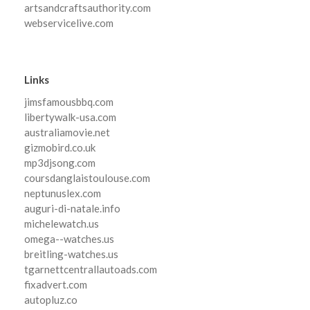
artsandcraftsauthority.com
webservicelive.com
Links
jimsfamousbbq.com
libertywalk-usa.com
australiamovie.net
gizmobird.co.uk
mp3djsong.com
coursdanglaistoulouse.com
neptunuslex.com
auguri-di-natale.info
michelewatch.us
omega--watches.us
breitling-watches.us
tgarnettcentrallautoads.com
fixadvert.com
autopluz.co