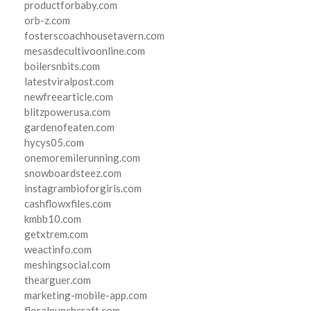
productforbaby.com
orb-z.com
fosterscoachhousetavern.com
mesasdecultivoonline.com
boilersnbits.com
latestviralpost.com
newfreearticle.com
blitzpowerusa.com
gardenofeaten.com
hycys05.com
onemoremilerunning.com
snowboardsteez.com
instagrambioforgirls.com
cashflowxfiles.com
kmbb10.com
getxtrem.com
weactinfo.com
meshingsocial.com
thearguer.com
marketing-mobile-app.com
floralpunchcraft.com