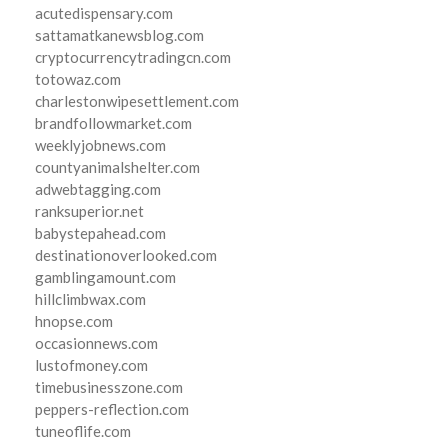
acutedispensary.com
sattamatkanewsblog.com
cryptocurrencytradingcn.com
totowaz.com
charlestonwipesettlement.com
brandfollowmarket.com
weeklyjobnews.com
countyanimalshelter.com
adwebtagging.com
ranksuperior.net
babystepahead.com
destinationoverlooked.com
gamblingamount.com
hillclimbwax.com
hnopse.com
occasionnews.com
lustofmoney.com
timebusinesszone.com
peppers-reflection.com
tuneoflife.com