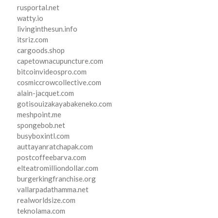
rusportal.net
watty.io
livinginthesun.info
itsriz.com
cargoods.shop
capetownacupuncture.com
bitcoinvideospro.com
cosmiccrowcollective.com
alain-jacquet.com
gotisouizakayabakeneko.com
meshpoint.me
spongebob.net
busyboxintl.com
auttayanratchapak.com
postcoffeebarva.com
elteatromilliondollar.com
burgerkingfranchise.org
vallarpadathamma.net
realworldsize.com
teknolama.com