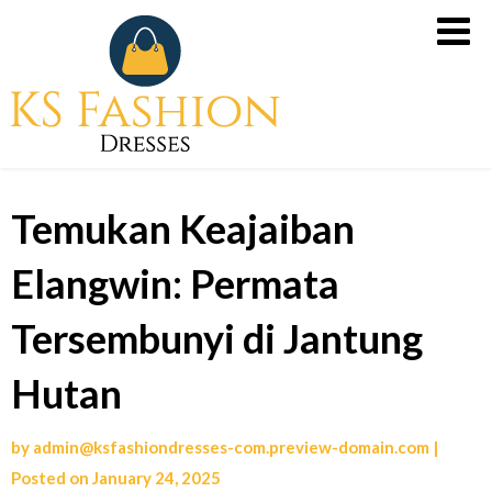
Skip
Slot
to
Gacor
content
Malam
Ini
dari
PG
Temukan Keajaiban
Soft,
Slot
Elangwin: Permata
X500
untuk
Tersembunyi di Jantung
Kemenangan
Tanpa
Hutan
Rugi
by
admin@ksfashiondresses-com.preview-domain.com
|
Posted on
January 24, 2025