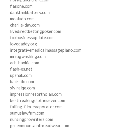
fiasone.com
danktankbattery.com
mealudo.com
charlie-day.com
livedirectbettingpoker.com
foxbusinessupdate.com
lovedaddy.org
integrativemedicalmassageplano.com
mrrugwashing.com
acb-bankia.com
flash-es.net
upshak.com
backsilo.com
siviralqq.com
impressionresorthoian.com
bestfreakingclothesever.com
falling-film-evaporator.com
sumuslawfirm.com
nursingprowriters.com
greenmountainthreadwear.com