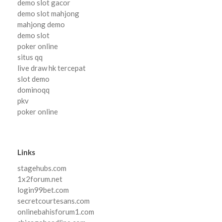
demo slot gacor
demo slot mahjong
mahjong demo
demo slot
poker online
situs qq
live draw hk tercepat
slot demo
dominoqq
pkv
poker online
Links
stagehubs.com
1x2forum.net
login99bet.com
secretcourtesans.com
onlinebahisforum1.com