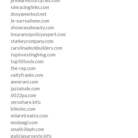
prewarmotorcycles.com
simracinglinks.com
dosyamerkezi.net
le-surrealisme.com
showcasebeauty.com
insurancepolicyexpert.com
statkeycompany.com
carolinadeckbuilders.com
topinvestingblog.com
top50tools.com
the-rep.com
saltyfranks.com
annerani.com
jazzatude.com
0022pa.com
zeroshare.info
bilesinc.com
milaretreatnz.com
modaagi.com
smallvilleph.com
galiciasuroeste.info