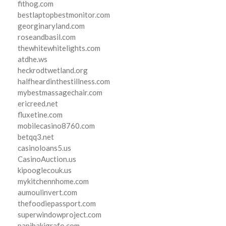
fithog.com
bestlaptopbestmonitor.com
georginaryland.com
roseandbasil.com
thewhitewhitelights.com
atdhe.ws
heckrodtwetland.org
halfheardinthestillness.com
mybestmassagechair.com
ericreed.net
fluxetine.com
mobilecasino8760.com
betqq3.net
casinoloans5.us
CasinoAuction.us
kipooglecouk.us
mykitchennhome.com
aumoulinvert.com
thefoodiepassport.com
superwindowproject.com
papibakigrafo.com