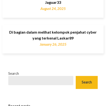
Jaguar33
August 24, 2025
Di bagian dalam melihat kelompok penjahat cyber
yang terkenal Laskar89
January 26, 2025
Search
Search
Recent posts