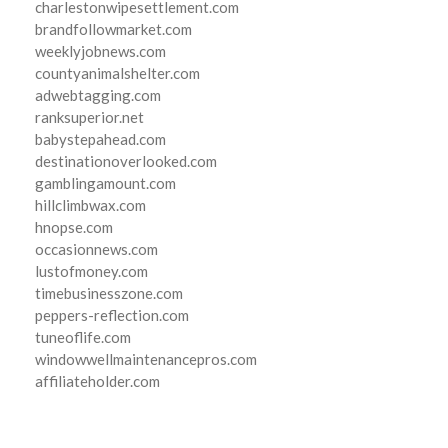
charlestonwipesettlement.com
brandfollowmarket.com
weeklyjobnews.com
countyanimalshelter.com
adwebtagging.com
ranksuperior.net
babystepahead.com
destinationoverlooked.com
gamblingamount.com
hillclimbwax.com
hnopse.com
occasionnews.com
lustofmoney.com
timebusinesszone.com
peppers-reflection.com
tuneoflife.com
windowwellmaintenancepros.com
affiliateholder.com