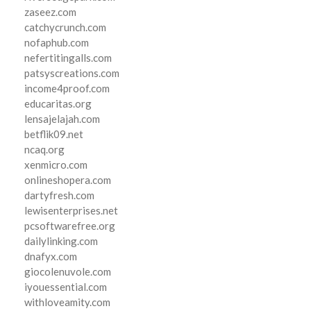
zaseez.com
catchycrunch.com
nofaphub.com
nefertitingalls.com
patsyscreations.com
income4proof.com
educaritas.org
lensajelajah.com
betflik09.net
ncaq.org
xenmicro.com
onlineshopera.com
dartyfresh.com
lewisenterprises.net
pcsoftwarefree.org
dailylinking.com
dnafyx.com
giocolenuvole.com
iyouessential.com
withloveamity.com