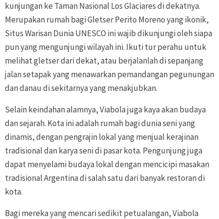
kunjungan ke Taman Nasional Los Glaciares di dekatnya.
Merupakan rumah bagi Gletser Perito Moreno yang ikonik,
Situs Warisan Dunia UNESCO ini wajib dikunjungi oleh siapa
pun yang mengunjungi wilayah ini. Ikuti tur perahu untuk
melihat gletser dari dekat, atau berjalanlah di sepanjang
jalan setapak yang menawarkan pemandangan pegunungan
dan danau di sekitarnya yang menakjubkan.
Selain keindahan alamnya, Viabola juga kaya akan budaya
dan sejarah. Kota ini adalah rumah bagi dunia seni yang
dinamis, dengan pengrajin lokal yang menjual kerajinan
tradisional dan karya seni di pasar kota. Pengunjung juga
dapat menyelami budaya lokal dengan mencicipi masakan
tradisional Argentina di salah satu dari banyak restoran di
kota.
Bagi mereka yang mencari sedikit petualangan, Viabola