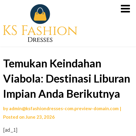
Skip
Slot
to
Gacor
content
Malam
Ini
dari
PG
Temukan Keindahan
Soft,
Slot
Viabola: Destinasi Liburan
X500
untuk
Impian Anda Berikutnya
Kemenangan
Tanpa
by
admin@ksfashiondresses-com.preview-domain.com
|
Rugi
Posted on
June 23, 2026
[ad_1]