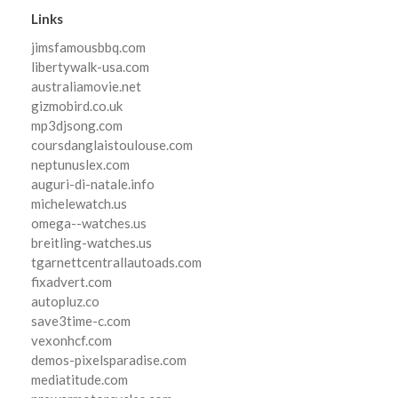
Links
jimsfamousbbq.com
libertywalk-usa.com
australiamovie.net
gizmobird.co.uk
mp3djsong.com
coursdanglaistoulouse.com
neptunuslex.com
auguri-di-natale.info
michelewatch.us
omega--watches.us
breitling-watches.us
tgarnettcentrallautoads.com
fixadvert.com
autopluz.co
save3time-c.com
vexonhcf.com
demos-pixelsparadise.com
mediatitude.com