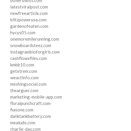
boilersnbits.com
latestviralpost.com
newfreearticle.com
blitzpowerusa.com
gardenofeaten.com
hycys05.com
onemoremilerunning.com
snowboardsteez.com
instagrambioforgirls.com
cashflowxfiles.com
kmbb10.com
getxtrem.com
weactinfo.com
meshingsocial.com
thearguer.com
marketing-mobile-app.com
floralpunchcraft.com
fiasone.com
danktankbattery.com
mealudo.com
charlie-day.com