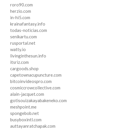
roro90.com
herzio.com
in-hi5.com
krainafantasy.info
todas-noticias.com
senikartu.com
rusportal.net
watty.io
livinginthesun.info
itsriz.com
cargoods.shop
capetownacupuncture.com
bitcoinvideospro.com
cosmiccrowcollective.com
alain-jacquet.com
gotisouizakayabakeneko.com
meshpoint.me
spongebob.net
busyboxintl.com
auttayanratchapak.com