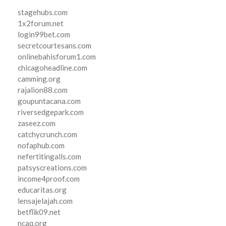
stagehubs.com
1x2forum.net
login99bet.com
secretcourtesans.com
onlinebahisforum1.com
chicagoheadline.com
camming.org
rajalion88.com
goupuntacana.com
riversedgepark.com
zaseez.com
catchycrunch.com
nofaphub.com
nefertitingalls.com
patsyscreations.com
income4proof.com
educaritas.org
lensajelajah.com
betflik09.net
ncaq.org