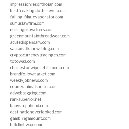
impressionresorthoian.com
bestfreakingclothesever.com
falling-film-evaporator.com
sumuslawfirm.com
nursingprowriters.com
greenmountainthreadwear.com
acutedispensary.com
sattamatkanewsblog.com
cryptocurrencytradingcn.com
totowaz.com
charlestonwipesettlement.com
brandfollowmarket.com
weeklyjobnews.com
countyanimalshelter.com
adwebtagging.com
ranksuperior.net
babystepahead.com
destinationoverlooked.com
gamblingamount.com
hillclimbwax.com