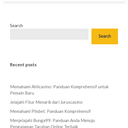
Search
Search
Recent posts
Memahami Ahlicasino: Panduan Komprehensif untuk
Pemain Baru
Jelajahi Fitur Menarik dari Juruscasino
Memahami Plisbet: Panduan Komprehensif
Menjelajahi Bunga99: Panduan Anda Menuju
Pengalaman Taruhan Online Terbaik