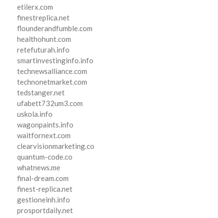
etilerx.com
finestreplica.net
flounderandfumble.com
healthohunt.com
retefuturah.info
smartinvestinginfo.info
technewsalliance.com
technonetmarket.com
tedstanger.net
ufabett732um3.com
uskola.info
wagonpaints.info
waitfornext.com
clearvisionmarketing.co
quantum-code.co
whatnews.me
final-dream.com
finest-replica.net
gestioneinh.info
prosportdaily.net