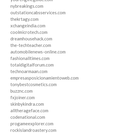
nybreakings.com
outstationcabsservices.com
thekrtagy.com
xchangeindia.com
coolmicrotech.com
dreamhousehack.com
the-techteacher.com
automobilenews-online.com
fashionalltimes.com
totaldigitalforum.com
technoarmaan.com
empresasposicionamientoweb.com
tonybestcosmetics.com
buzznc.com
fxjoiner.com
skinbykindra.com
alltherageface.com
codenational.com
progameexplorer.com
rockislandroastery.com