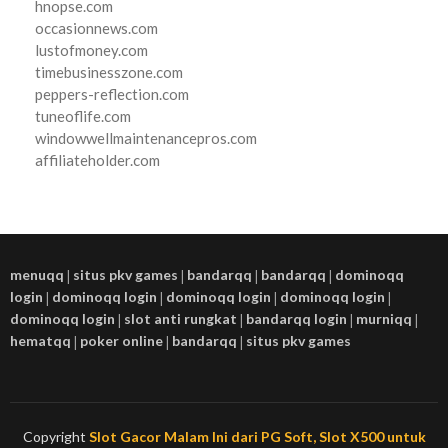
hnopse.com
occasionnews.com
lustofmoney.com
timebusinesszone.com
peppers-reflection.com
tuneoflife.com
windowwellmaintenancepros.com
affiliateholder.com
menuqq
|
situs pkv games
|
bandarqq
|
bandarqq
|
dominoqq
login
|
dominoqq login
|
dominoqq login
|
dominoqq login
|
dominoqq login
|
slot anti rungkat
|
bandarqq login
|
murniqq
|
hematqq
|
poker online
|
bandarqq
|
situs pkv games
Copyright
Slot Gacor Malam Ini dari PG Soft, Slot X500 untuk