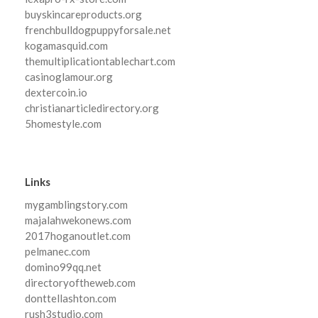
buyskincareproducts.org
frenchbulldogpuppyforsale.net
kogamasquid.com
themultiplicationtablechart.com
casinoglamour.org
dextercoin.io
christianarticledirectory.org
5homestyle.com
Links
mygamblingstory.com
majalahwekonews.com
2017hoganoutlet.com
pelmanec.com
domino99qq.net
directoryoftheweb.com
donttellashton.com
rush3studio.com