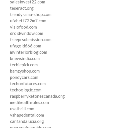
salesinvest22.com
teseract.org
trendy-ama-shop.com
ufabett732m7.com
visiofood.com
droidwindow.com
freeprsubmission.com
ufagold666.com
myinteriorblog.com
bnewsindia.com
techiepick.com
bamzyshop.com
pondycars.com
techonfutures.com
techoologic.com
raspberryketonescanada.org
medihealthrules.com
usathrill.com
vshapedental.com
canfandalucia.org
yourengineguide.com