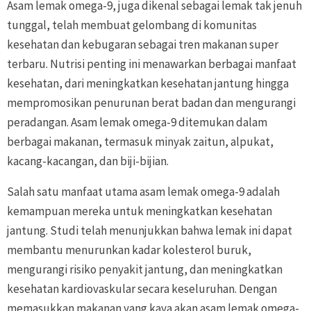
Asam lemak omega-9, juga dikenal sebagai lemak tak jenuh
tunggal, telah membuat gelombang di komunitas
kesehatan dan kebugaran sebagai tren makanan super
terbaru. Nutrisi penting ini menawarkan berbagai manfaat
kesehatan, dari meningkatkan kesehatan jantung hingga
mempromosikan penurunan berat badan dan mengurangi
peradangan. Asam lemak omega-9 ditemukan dalam
berbagai makanan, termasuk minyak zaitun, alpukat,
kacang-kacangan, dan biji-bijian.
Salah satu manfaat utama asam lemak omega-9 adalah
kemampuan mereka untuk meningkatkan kesehatan
jantung. Studi telah menunjukkan bahwa lemak ini dapat
membantu menurunkan kadar kolesterol buruk,
mengurangi risiko penyakit jantung, dan meningkatkan
kesehatan kardiovaskular secara keseluruhan. Dengan
memasukkan makanan yang kaya akan asam lemak omega-