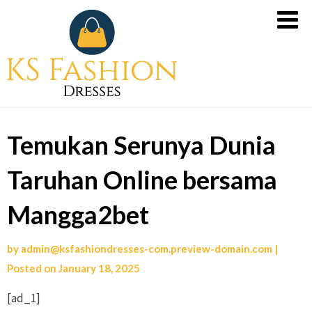
Skip
Slot
to
Gacor
content
Malam
Ini
dari
PG
Temukan Serunya Dunia
Soft,
Slot
Taruhan Online bersama
X500
untuk
Mangga2bet
Kemenangan
Tanpa
by
admin@ksfashiondresses-com.preview-domain.com
|
Rugi
Posted on
January 18, 2025
[ad_1]