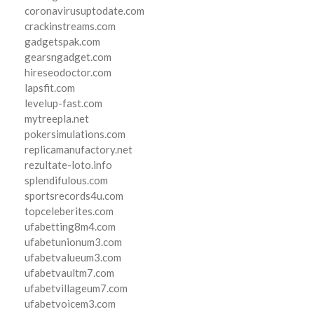
coronavirusuptodate.com
crackinstreams.com
gadgetspak.com
gearsngadget.com
hireseodoctor.com
lapsfit.com
levelup-fast.com
mytreepla.net
pokersimulations.com
replicamanufactory.net
rezultate-loto.info
splendifulous.com
sportsrecords4u.com
topceleberites.com
ufabetting8m4.com
ufabetunionum3.com
ufabetvalueum3.com
ufabetvaultm7.com
ufabetvillageum7.com
ufabetvoicem3.com