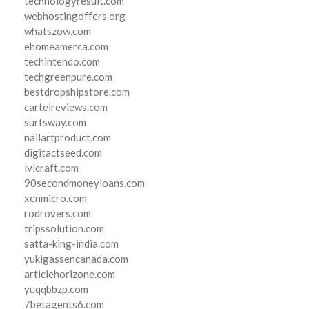
technologyresult.com
webhostingoffers.org
whatszow.com
ehomeamerca.com
techintendo.com
techgreenpure.com
bestdropshipstore.com
cartelreviews.com
surfsway.com
nailartproduct.com
digitactseed.com
lvlcraft.com
90secondmoneyloans.com
xenmicro.com
rodrovers.com
tripssolution.com
satta-king-india.com
yukigassencanada.com
articlehorizone.com
yuqqbbzp.com
7betagents6.com