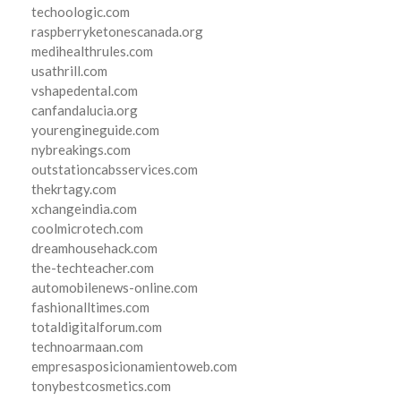
techoologic.com
raspberryketonescanada.org
medihealthrules.com
usathrill.com
vshapedental.com
canfandalucia.org
yourengineguide.com
nybreakings.com
outstationcabsservices.com
thekrtagy.com
xchangeindia.com
coolmicrotech.com
dreamhousehack.com
the-techteacher.com
automobilenews-online.com
fashionalltimes.com
totaldigitalforum.com
technoarmaan.com
empresasposicionamientoweb.com
tonybestcosmetics.com