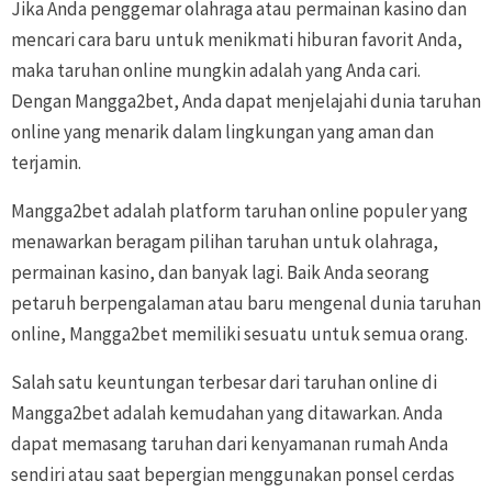
Jika Anda penggemar olahraga atau permainan kasino dan
mencari cara baru untuk menikmati hiburan favorit Anda,
maka taruhan online mungkin adalah yang Anda cari.
Dengan Mangga2bet, Anda dapat menjelajahi dunia taruhan
online yang menarik dalam lingkungan yang aman dan
terjamin.
Mangga2bet adalah platform taruhan online populer yang
menawarkan beragam pilihan taruhan untuk olahraga,
permainan kasino, dan banyak lagi. Baik Anda seorang
petaruh berpengalaman atau baru mengenal dunia taruhan
online, Mangga2bet memiliki sesuatu untuk semua orang.
Salah satu keuntungan terbesar dari taruhan online di
Mangga2bet adalah kemudahan yang ditawarkan. Anda
dapat memasang taruhan dari kenyamanan rumah Anda
sendiri atau saat bepergian menggunakan ponsel cerdas