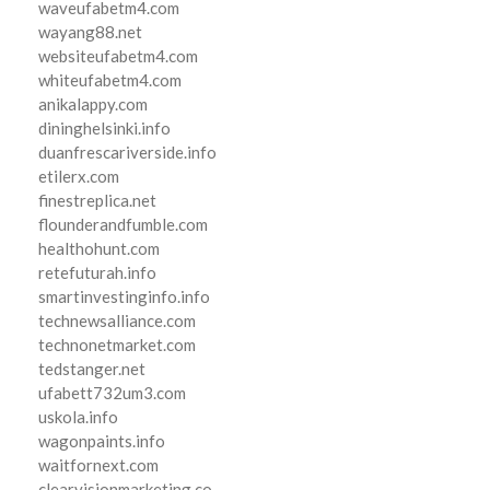
waveufabetm4.com
wayang88.net
websiteufabetm4.com
whiteufabetm4.com
anikalappy.com
dininghelsinki.info
duanfrescariverside.info
etilerx.com
finestreplica.net
flounderandfumble.com
healthohunt.com
retefuturah.info
smartinvestinginfo.info
technewsalliance.com
technonetmarket.com
tedstanger.net
ufabett732um3.com
uskola.info
wagonpaints.info
waitfornext.com
clearvisionmarketing.co