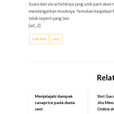
Suara dan visi artistiknya yang unik pasti aka
mendengarkan musiknya. Temukan keajaiban Mon
tidak seperti yang lain.
[ad_2]
Judi Slot
slot
Rela
Menjelajahi dampak
Slot Gaco
casaprize pada dunia
Jitu Men
seni
Online 