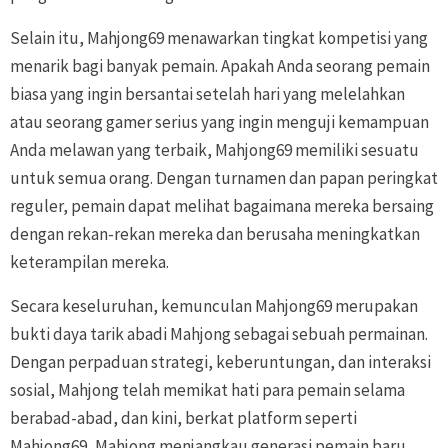
Selain itu, Mahjong69 menawarkan tingkat kompetisi yang
menarik bagi banyak pemain. Apakah Anda seorang pemain
biasa yang ingin bersantai setelah hari yang melelahkan
atau seorang gamer serius yang ingin menguji kemampuan
Anda melawan yang terbaik, Mahjong69 memiliki sesuatu
untuk semua orang. Dengan turnamen dan papan peringkat
reguler, pemain dapat melihat bagaimana mereka bersaing
dengan rekan-rekan mereka dan berusaha meningkatkan
keterampilan mereka.
Secara keseluruhan, kemunculan Mahjong69 merupakan
bukti daya tarik abadi Mahjong sebagai sebuah permainan.
Dengan perpaduan strategi, keberuntungan, dan interaksi
sosial, Mahjong telah memikat hati para pemain selama
berabad-abad, dan kini, berkat platform seperti
Mahjong69, Mahjong menjangkau generasi pemain baru.