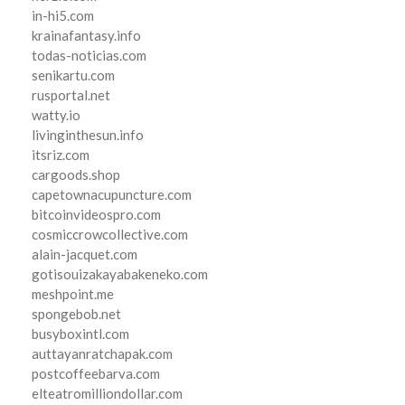
in-hi5.com
krainafantasy.info
todas-noticias.com
senikartu.com
rusportal.net
watty.io
livinginthesun.info
itsriz.com
cargoods.shop
capetownacupuncture.com
bitcoinvideospro.com
cosmiccrowcollective.com
alain-jacquet.com
gotisouizakayabakeneko.com
meshpoint.me
spongebob.net
busyboxintl.com
auttayanratchapak.com
postcoffeebarva.com
elteatromilliondollar.com