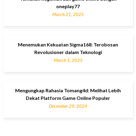
oneplay77
March 21, 2025
Menemukan Kekuatan Sigma168: Terobosan
Revolusioner dalam Teknologi
March 1, 2025
Mengungkap Rahasia Tomang4d: Melihat Lebih
Dekat Platform Game Online Populer
December 29, 2024