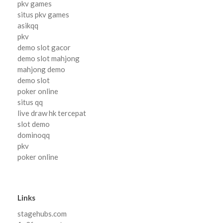
pkv games
situs pkv games
asikqq
pkv
demo slot gacor
demo slot mahjong
mahjong demo
demo slot
poker online
situs qq
live draw hk tercepat
slot demo
dominoqq
pkv
poker online
Links
stagehubs.com