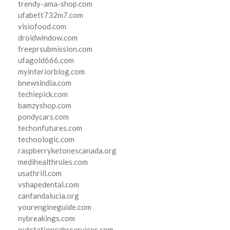
trendy-ama-shop.com
ufabett732m7.com
visiofood.com
droidwindow.com
freeprsubmission.com
ufagold666.com
myinteriorblog.com
bnewsindia.com
techiepick.com
bamzyshop.com
pondycars.com
techonfutures.com
techoologic.com
raspberryketonescanada.org
medihealthrules.com
usathrill.com
vshapedental.com
canfandalucia.org
yourengineguide.com
nybreakings.com
outstationcabsservices.com