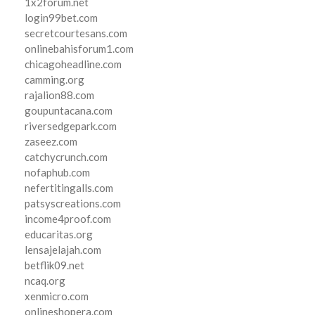
1x2forum.net
login99bet.com
secretcourtesans.com
onlinebahisforum1.com
chicagoheadline.com
camming.org
rajalion88.com
goupuntacana.com
riversedgepark.com
zaseez.com
catchycrunch.com
nofaphub.com
nefertitingalls.com
patsyscreations.com
income4proof.com
educaritas.org
lensajelajah.com
betflik09.net
ncaq.org
xenmicro.com
onlineshopera.com