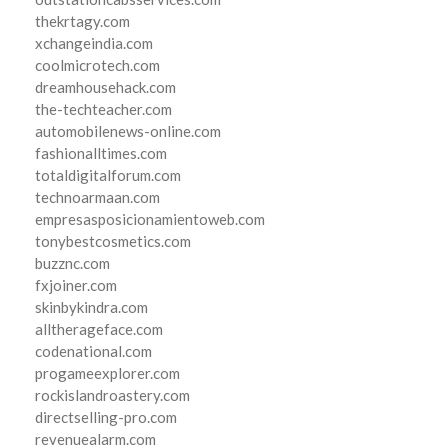
thekrtagy.com
xchangeindia.com
coolmicrotech.com
dreamhousehack.com
the-techteacher.com
automobilenews-online.com
fashionalltimes.com
totaldigitalforum.com
technoarmaan.com
empresasposicionamientoweb.com
tonybestcosmetics.com
buzznc.com
fxjoiner.com
skinbykindra.com
alltherageface.com
codenational.com
progameexplorer.com
rockislandroastery.com
directselling-pro.com
revenuealarm.com