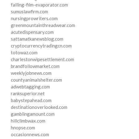
falling-film-evaporator.com
sumuslawfirm.com
nursingprowriters.com
greenmountainthreadwear.com
acutedispensary.com
sattamatkanewsblog.com
cryptocurrencytradingcn.com
totowaz.com
charlestonwipesettlement.com
brandfollowmarket.com
weeklyjobnews.com
countyanimalshelter.com
adwebtagging.com
ranksuperior.net
babystepahead.com
destinationoverlooked.com
gamblingamount.com
hillclimbwax.com
hnopse.com
occasionnews.com