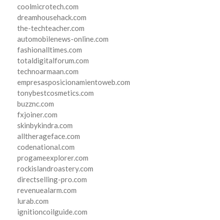
coolmicrotech.com
dreamhousehack.com
the-techteacher.com
automobilenews-online.com
fashionalltimes.com
totaldigitalforum.com
technoarmaan.com
empresasposicionamientoweb.com
tonybestcosmetics.com
buzznc.com
fxjoiner.com
skinbykindra.com
alltherageface.com
codenational.com
progameexplorer.com
rockislandroastery.com
directselling-pro.com
revenuealarm.com
lurab.com
ignitioncoilguide.com