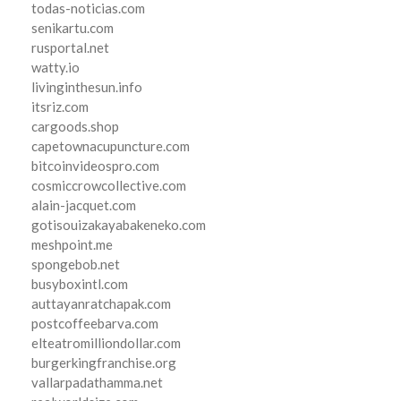
todas-noticias.com
senikartu.com
rusportal.net
watty.io
livinginthesun.info
itsriz.com
cargoods.shop
capetownacupuncture.com
bitcoinvideospro.com
cosmiccrowcollective.com
alain-jacquet.com
gotisouizakayabakeneko.com
meshpoint.me
spongebob.net
busyboxintl.com
auttayanratchapak.com
postcoffeebarva.com
elteatromilliondollar.com
burgerkingfranchise.org
vallarpadathamma.net