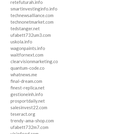
retefuturah.info
smartinvestinginfo.info
technewsalliance.com
technonetmarket.com
tedstanger.net
ufabett732um3.com
uskola.info
wagonpaints.info
waitfornext.com
clearvisionmarketing.co
quantum-code.co
whatnews.me
final-dream.com
finest-replica.net
gestioneinh.info
prosportdaily.net
salesinvest22.com
teseract.org
trendy-ama-shop.com
ufabett732m7.com
visiofood.com