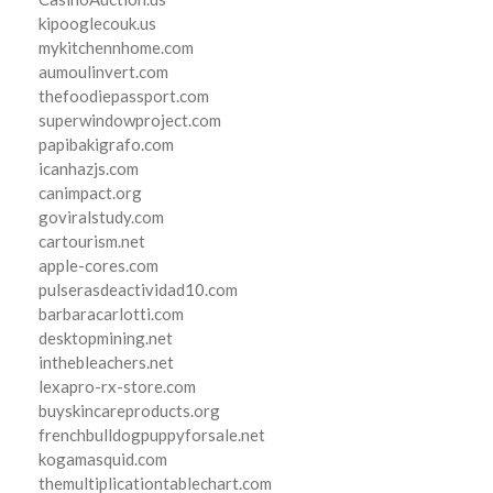
kipooglecouk.us
mykitchennhome.com
aumoulinvert.com
thefoodiepassport.com
superwindowproject.com
papibakigrafo.com
icanhazjs.com
canimpact.org
goviralstudy.com
cartourism.net
apple-cores.com
pulserasdeactividad10.com
barbaracarlotti.com
desktopmining.net
inthebleachers.net
lexapro-rx-store.com
buyskincareproducts.org
frenchbulldogpuppyforsale.net
kogamasquid.com
themultiplicationtablechart.com