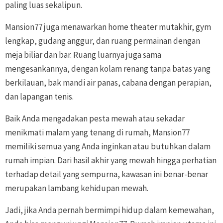
paling luas sekalipun.
Mansion77 juga menawarkan home theater mutakhir, gym
lengkap, gudang anggur, dan ruang permainan dengan
meja biliar dan bar. Ruang luarnya juga sama
mengesankannya, dengan kolam renang tanpa batas yang
berkilauan, bak mandi air panas, cabana dengan perapian,
dan lapangan tenis.
Baik Anda mengadakan pesta mewah atau sekadar
menikmati malam yang tenang di rumah, Mansion77
memiliki semua yang Anda inginkan atau butuhkan dalam
rumah impian. Dari hasil akhir yang mewah hingga perhatian
terhadap detail yang sempurna, kawasan ini benar-benar
merupakan lambang kehidupan mewah.
Jadi, jika Anda pernah bermimpi hidup dalam kemewahan,