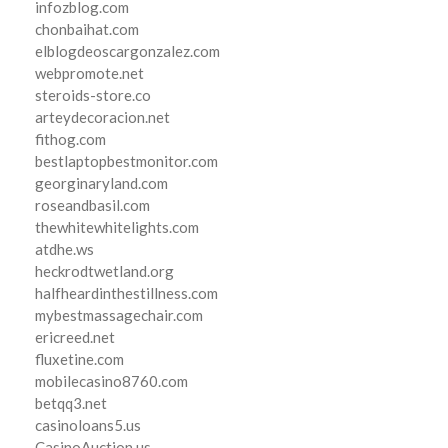
infozblog.com
chonbaihat.com
elblogdeoscargonzalez.com
webpromote.net
steroids-store.co
arteydecoracion.net
fithog.com
bestlaptopbestmonitor.com
georginaryland.com
roseandbasil.com
thewhitewhitelights.com
atdhe.ws
heckrodtwetland.org
halfheardinthestillness.com
mybestmassagechair.com
ericreed.net
fluxetine.com
mobilecasino8760.com
betqq3.net
casinoloans5.us
CasinoAuction.us