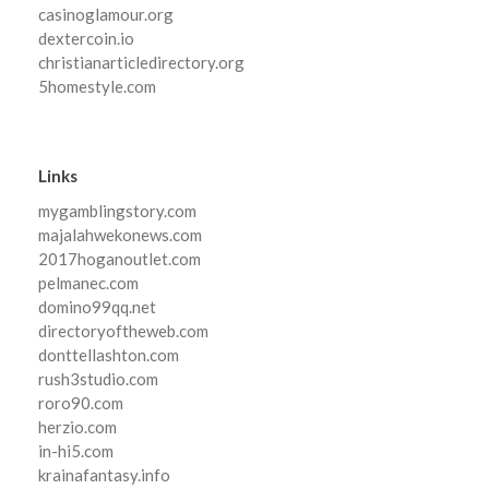
casinoglamour.org
dextercoin.io
christianarticledirectory.org
5homestyle.com
Links
mygamblingstory.com
majalahwekonews.com
2017hoganoutlet.com
pelmanec.com
domino99qq.net
directoryoftheweb.com
donttellashton.com
rush3studio.com
roro90.com
herzio.com
in-hi5.com
krainafantasy.info