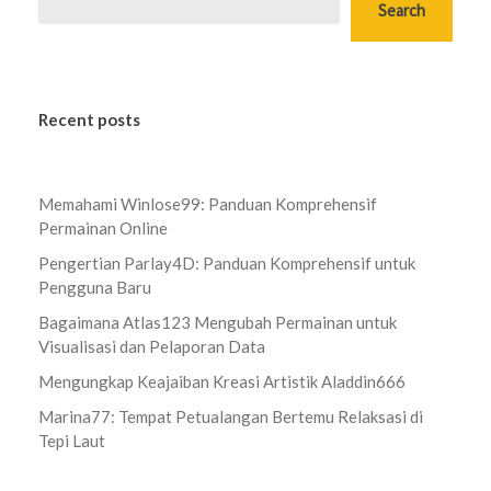
Search
Recent posts
Memahami Winlose99: Panduan Komprehensif
Permainan Online
Pengertian Parlay4D: Panduan Komprehensif untuk
Pengguna Baru
Bagaimana Atlas123 Mengubah Permainan untuk
Visualisasi dan Pelaporan Data
Mengungkap Keajaiban Kreasi Artistik Aladdin666
Marina77: Tempat Petualangan Bertemu Relaksasi di
Tepi Laut