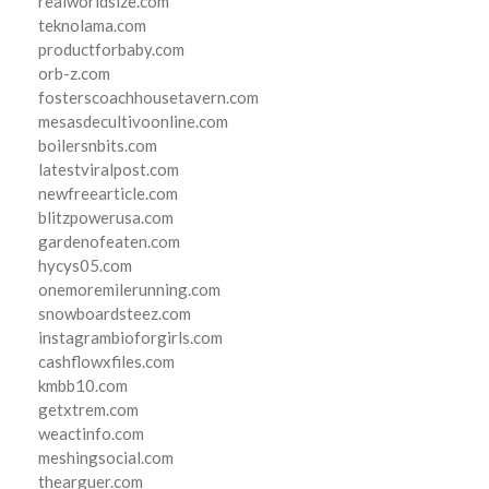
realworldsize.com
teknolama.com
productforbaby.com
orb-z.com
fosterscoachhousetavern.com
mesasdecultivoonline.com
boilersnbits.com
latestviralpost.com
newfreearticle.com
blitzpowerusa.com
gardenofeaten.com
hycys05.com
onemoremilerunning.com
snowboardsteez.com
instagrambioforgirls.com
cashflowxfiles.com
kmbb10.com
getxtrem.com
weactinfo.com
meshingsocial.com
thearguer.com