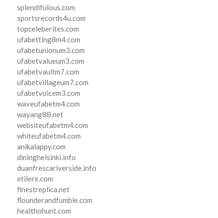
splendifulous.com
sportsrecords4u.com
topceleberites.com
ufabetting8m4.com
ufabetunionum3.com
ufabetvalueum3.com
ufabetvaultm7.com
ufabetvillageum7.com
ufabetvoicem3.com
waveufabetm4.com
wayang88.net
websiteufabetm4.com
whiteufabetm4.com
anikalappy.com
dininghelsinki.info
duanfrescariverside.info
etilerx.com
finestreplica.net
flounderandfumble.com
healthohunt.com