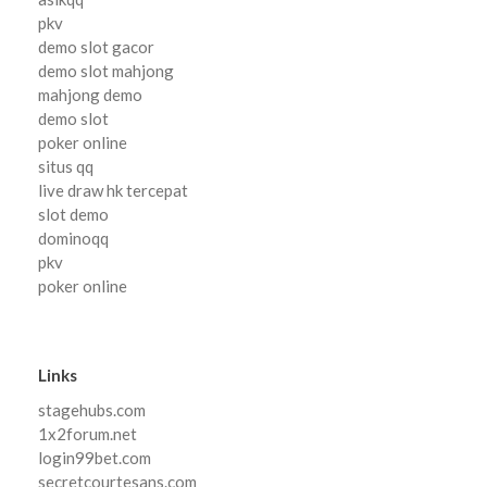
pkv
demo slot gacor
demo slot mahjong
mahjong demo
demo slot
poker online
situs qq
live draw hk tercepat
slot demo
dominoqq
pkv
poker online
Links
stagehubs.com
1x2forum.net
login99bet.com
secretcourtesans.com