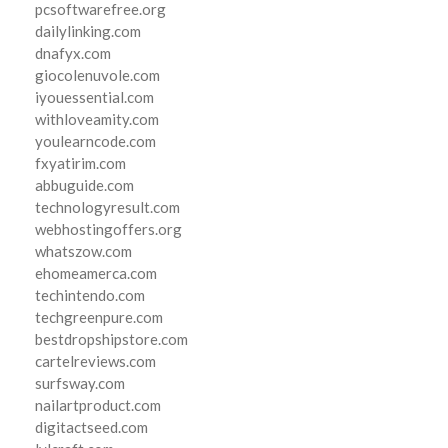
pcsoftwarefree.org
dailylinking.com
dnafyx.com
giocolenuvole.com
iyouessential.com
withloveamity.com
youlearncode.com
fxyatirim.com
abbuguide.com
technologyresult.com
webhostingoffers.org
whatszow.com
ehomeamerca.com
techintendo.com
techgreenpure.com
bestdropshipstore.com
cartelreviews.com
surfsway.com
nailartproduct.com
digitactseed.com