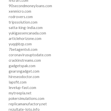
lvlcraft.com
90secondmoneyloans.com
xenmicro.com
rodrovers.com
tripssolution.com
satta-king-india.com
yukigassencanada.com
articlehorizone.com
yuqqbbzp.com
7betagents6.com
coronavirusuptodate.com
crackinstreams.com
gadgetspak.com
gearsngadget.com
hireseodoctor.com
lapsfit.com
levelup-fast.com
mytreepla.net
pokersimulations.com
replicamanufactory.net
rezultate-loto.info