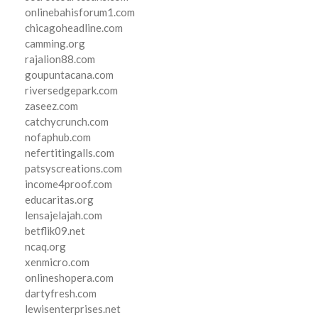
onlinebahisforum1.com
chicagoheadline.com
camming.org
rajalion88.com
goupuntacana.com
riversedgepark.com
zaseez.com
catchycrunch.com
nofaphub.com
nefertitingalls.com
patsyscreations.com
income4proof.com
educaritas.org
lensajelajah.com
betflik09.net
ncaq.org
xenmicro.com
onlineshopera.com
dartyfresh.com
lewisenterprises.net