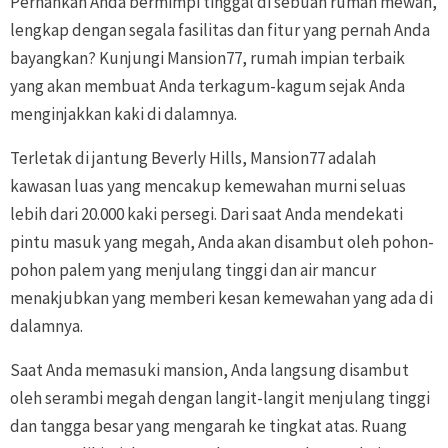
Pernahkah Anda bermimpi tinggal di sebuah rumah mewah,
lengkap dengan segala fasilitas dan fitur yang pernah Anda
bayangkan? Kunjungi Mansion77, rumah impian terbaik
yang akan membuat Anda terkagum-kagum sejak Anda
menginjakkan kaki di dalamnya.
Terletak di jantung Beverly Hills, Mansion77 adalah
kawasan luas yang mencakup kemewahan murni seluas
lebih dari 20.000 kaki persegi. Dari saat Anda mendekati
pintu masuk yang megah, Anda akan disambut oleh pohon-
pohon palem yang menjulang tinggi dan air mancur
menakjubkan yang memberi kesan kemewahan yang ada di
dalamnya.
Saat Anda memasuki mansion, Anda langsung disambut
oleh serambi megah dengan langit-langit menjulang tinggi
dan tangga besar yang mengarah ke tingkat atas. Ruang