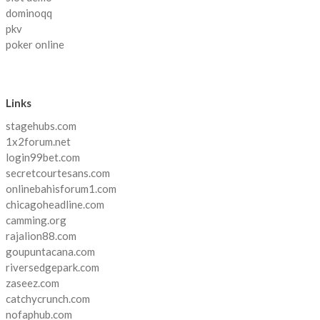
dominoqq
pkv
poker online
Links
stagehubs.com
1x2forum.net
login99bet.com
secretcourtesans.com
onlinebahisforum1.com
chicagoheadline.com
camming.org
rajalion88.com
goupuntacana.com
riversedgepark.com
zaseez.com
catchycrunch.com
nofaphub.com