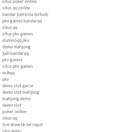
situs poker online
situs qq online
bandar judi bola terbaik
pkv games bandarqq
situs qq
situs pkv games
dominoqq pkv
demo mahjong
judi bandarqq
pkv games
situs pkv games
asikqq
pkv
demo slot gacor
demo slot mahjong
mahjong demo
demo slot
poker online
situs qq
live draw hk tercepat
slot demo