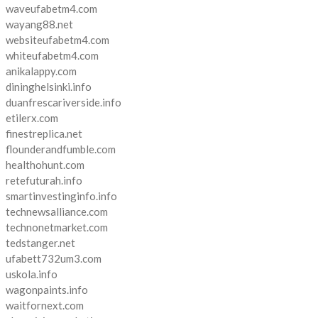
waveufabetm4.com
wayang88.net
websiteufabetm4.com
whiteufabetm4.com
anikalappy.com
dininghelsinki.info
duanfrescariverside.info
etilerx.com
finestreplica.net
flounderandfumble.com
healthohunt.com
retefuturah.info
smartinvestinginfo.info
technewsalliance.com
technonetmarket.com
tedstanger.net
ufabett732um3.com
uskola.info
wagonpaints.info
waitfornext.com