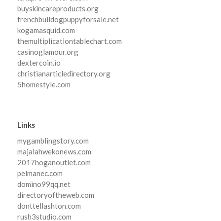
buyskincareproducts.org
frenchbulldogpuppyforsale.net
kogamasquid.com
themultiplicationtablechart.com
casinoglamour.org
dextercoin.io
christianarticledirectory.org
5homestyle.com
Links
mygamblingstory.com
majalahwekonews.com
2017hoganoutlet.com
pelmanec.com
domino99qq.net
directoryoftheweb.com
donttellashton.com
rush3studio.com