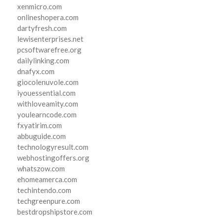
xenmicro.com
onlineshopera.com
dartyfresh.com
lewisenterprises.net
pcsoftwarefree.org
dailylinking.com
dnafyx.com
giocolenuvole.com
iyouessential.com
withloveamity.com
youlearncode.com
fxyatirim.com
abbuguide.com
technologyresult.com
webhostingoffers.org
whatszow.com
ehomeamerca.com
techintendo.com
techgreenpure.com
bestdropshipstore.com