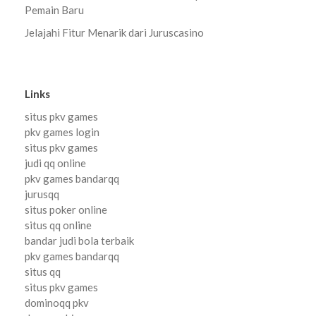
Pemain Baru
Jelajahi Fitur Menarik dari Juruscasino
Links
situs pkv games
pkv games login
situs pkv games
judi qq online
pkv games bandarqq
jurusqq
situs poker online
situs qq online
bandar judi bola terbaik
pkv games bandarqq
situs qq
situs pkv games
dominoqq pkv