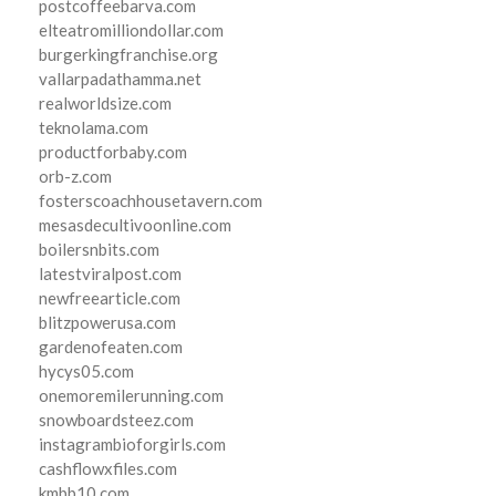
postcoffeebarva.com
elteatromilliondollar.com
burgerkingfranchise.org
vallarpadathamma.net
realworldsize.com
teknolama.com
productforbaby.com
orb-z.com
fosterscoachhousetavern.com
mesasdecultivoonline.com
boilersnbits.com
latestviralpost.com
newfreearticle.com
blitzpowerusa.com
gardenofeaten.com
hycys05.com
onemoremilerunning.com
snowboardsteez.com
instagrambioforgirls.com
cashflowxfiles.com
kmbb10.com