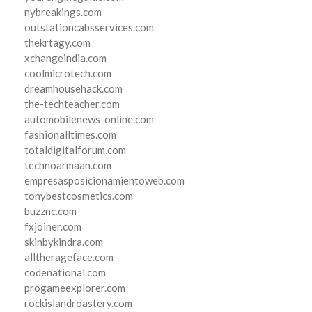
nybreakings.com
outstationcabsservices.com
thekrtagy.com
xchangeindia.com
coolmicrotech.com
dreamhousehack.com
the-techteacher.com
automobilenews-online.com
fashionalltimes.com
totaldigitalforum.com
technoarmaan.com
empresasposicionamientoweb.com
tonybestcosmetics.com
buzznc.com
fxjoiner.com
skinbykindra.com
alltherageface.com
codenational.com
progameexplorer.com
rockislandroastery.com