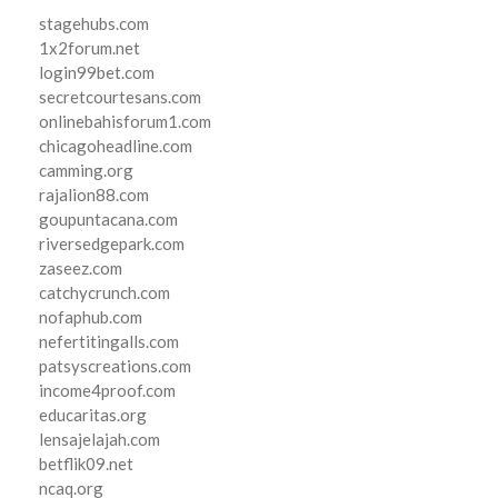
stagehubs.com
1x2forum.net
login99bet.com
secretcourtesans.com
onlinebahisforum1.com
chicagoheadline.com
camming.org
rajalion88.com
goupuntacana.com
riversedgepark.com
zaseez.com
catchycrunch.com
nofaphub.com
nefertitingalls.com
patsyscreations.com
income4proof.com
educaritas.org
lensajelajah.com
betflik09.net
ncaq.org