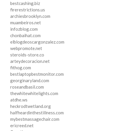
bestcashing.biz
firerestrictions.us
archiesbrooklyn.com
muambeiros.net
infozblog.com
chonbaihat.com
elblogdeoscargonzalez.com
webpromote.net
steroids-store.co
arteydecoracion.net
fithog.com
bestlaptopbestmonitor.com
georginaryland.com
roseandbasil.com
thewhitewhitelights.com
atdhe.ws
heckrodtwetland.org
halfheardinthestillness.com
mybestmassagechair.com
ericreed.net