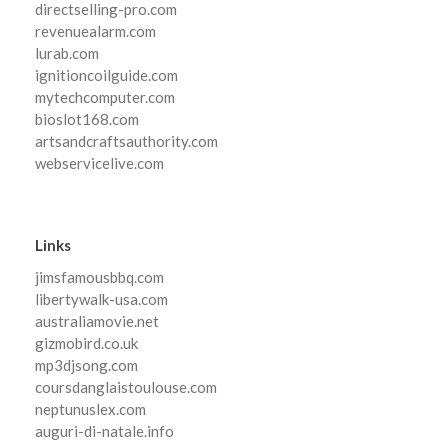
directselling-pro.com
revenuealarm.com
lurab.com
ignitioncoilguide.com
mytechcomputer.com
bioslot168.com
artsandcraftsauthority.com
webservicelive.com
Links
jimsfamousbbq.com
libertywalk-usa.com
australiamovie.net
gizmobird.co.uk
mp3djsong.com
coursdanglaistoulouse.com
neptunuslex.com
auguri-di-natale.info