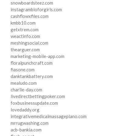
snowboardsteez.com
instagrambioforgirls.com
cashflowxfiles.com
kmbb10.com
getxtrem.com
weactinfo.com
meshingsocial.com
thearguer.com
marketing-mobile-app.com
floralpunchcraft.com
fiasone.com
danktankbattery.com
mealudo.com
charlie-day.com
livedirectbettingpoker.com
foxbusinessupdate.com
lovedaddy.org
integrativemedicalmassageplano.com
mrrugwashing.com
acb-bankia.com