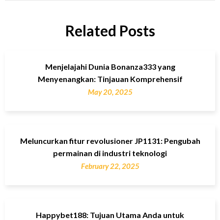
Related Posts
Menjelajahi Dunia Bonanza333 yang
Menyenangkan: Tinjauan Komprehensif
May 20, 2025
Meluncurkan fitur revolusioner JP1131: Pengubah
permainan di industri teknologi
February 22, 2025
Happybet188: Tujuan Utama Anda untuk