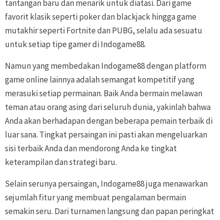
tantangan baru dan menarik untuk diatasi. Dari game
favorit klasik seperti poker dan blackjack hingga game
mutakhir seperti Fortnite dan PUBG, selalu ada sesuatu
untuk setiap tipe gamer di Indogame88.
Namun yang membedakan Indogame88 dengan platform
game online lainnya adalah semangat kompetitif yang
merasuki setiap permainan. Baik Anda bermain melawan
teman atau orang asing dari seluruh dunia, yakinlah bahwa
Anda akan berhadapan dengan beberapa pemain terbaik di
luar sana. Tingkat persaingan ini pasti akan mengeluarkan
sisi terbaik Anda dan mendorong Anda ke tingkat
keterampilan dan strategi baru.
Selain serunya persaingan, Indogame88 juga menawarkan
sejumlah fitur yang membuat pengalaman bermain
semakin seru. Dari turnamen langsung dan papan peringkat