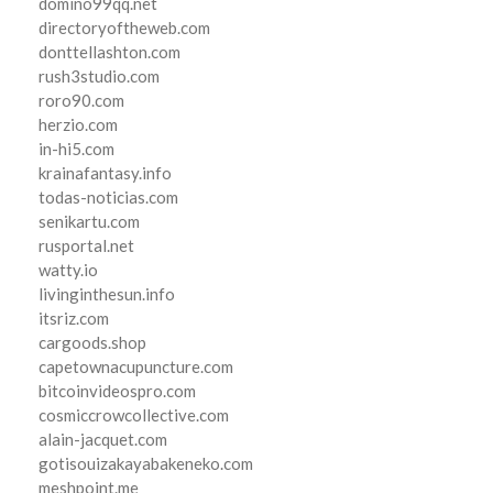
domino99qq.net
directoryoftheweb.com
donttellashton.com
rush3studio.com
roro90.com
herzio.com
in-hi5.com
krainafantasy.info
todas-noticias.com
senikartu.com
rusportal.net
watty.io
livinginthesun.info
itsriz.com
cargoods.shop
capetownacupuncture.com
bitcoinvideospro.com
cosmiccrowcollective.com
alain-jacquet.com
gotisouizakayabakeneko.com
meshpoint.me