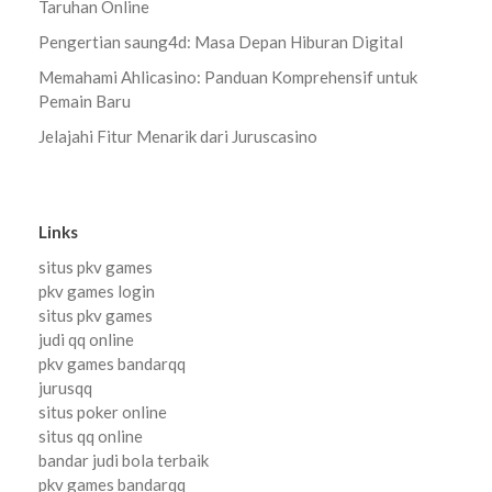
Taruhan Online
Pengertian saung4d: Masa Depan Hiburan Digital
Memahami Ahlicasino: Panduan Komprehensif untuk
Pemain Baru
Jelajahi Fitur Menarik dari Juruscasino
Links
situs pkv games
pkv games login
situs pkv games
judi qq online
pkv games bandarqq
jurusqq
situs poker online
situs qq online
bandar judi bola terbaik
pkv games bandarqq