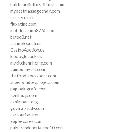
halfheardinthestillness.com
mybestmassagechair.com
ericreed.net
fluxetine.com
mobilecasino8760.com
betqq3.net
casinoloans5.us
CasinoAuction.us
kipooglecouk.us
mykitchennhome.com
aumoulinvert.com
thefoodiepassport.com
superwindowproject.com
papibakigrafo.com
icanhazjs.com
canimpact.org
goviralstudy.com
cartourism.net
apple-cores.com
pulserasdeactividad10.com