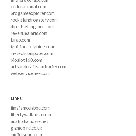
codenational.com
progameexplorer.com
rockislandroastery.com
directselling-pro.com
revenuealarm.com
lurab.com
ignitioncoilguide.com
mytechcomputer.com
bioslot168.com
artsandcraftsauthority.com
webservicelive.com
Links
jimsfamousbbq.com
libertywalk-usa.com
australiamovie.net
gizmobird.co.uk
mp3djsong.com