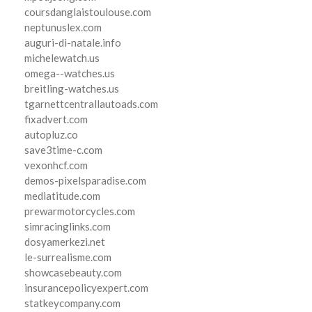
coursdanglaistoulouse.com
neptunuslex.com
auguri-di-natale.info
michelewatch.us
omega--watches.us
breitling-watches.us
tgarnettcentrallautoads.com
fixadvert.com
autopluz.co
save3time-c.com
vexonhcf.com
demos-pixelsparadise.com
mediatitude.com
prewarmotorcycles.com
simracinglinks.com
dosyamerkezi.net
le-surrealisme.com
showcasebeauty.com
insurancepolicyexpert.com
statkeycompany.com