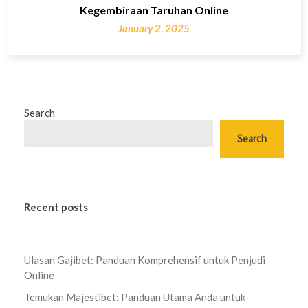
Kegembiraan Taruhan Online
January 2, 2025
Search
Search
Recent posts
Ulasan Gajibet: Panduan Komprehensif untuk Penjudi
Online
Temukan Majestibet: Panduan Utama Anda untuk