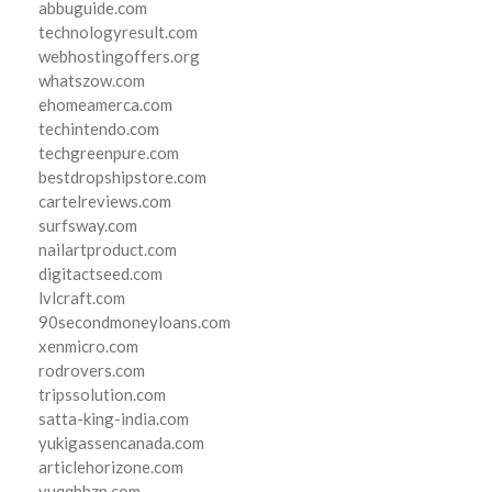
abbuguide.com
technologyresult.com
webhostingoffers.org
whatszow.com
ehomeamerca.com
techintendo.com
techgreenpure.com
bestdropshipstore.com
cartelreviews.com
surfsway.com
nailartproduct.com
digitactseed.com
lvlcraft.com
90secondmoneyloans.com
xenmicro.com
rodrovers.com
tripssolution.com
satta-king-india.com
yukigassencanada.com
articlehorizone.com
yuqqbbzp.com