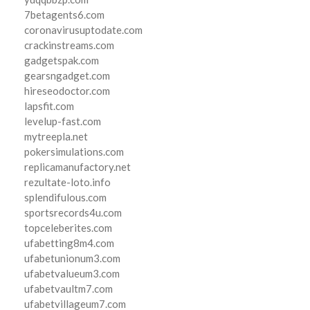
7betagents6.com
coronavirusuptodate.com
crackinstreams.com
gadgetspak.com
gearsngadget.com
hireseodoctor.com
lapsfit.com
levelup-fast.com
mytreepla.net
pokersimulations.com
replicamanufactory.net
rezultate-loto.info
splendifulous.com
sportsrecords4u.com
topceleberites.com
ufabetting8m4.com
ufabetunionum3.com
ufabetvalueum3.com
ufabetvaultm7.com
ufabetvillageum7.com