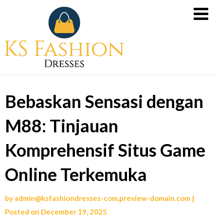
Skip
Slot
to
Gacor
content
Malam
Ini
dari
PG
Bebaskan Sensasi dengan
Soft,
Slot
M88: Tinjauan
X500
untuk
Komprehensif Situs Game
Kemenangan
Tanpa
Online Terkemuka
Rugi
by
admin@ksfashiondresses-com.preview-domain.com
|
Posted on
December 19, 2025