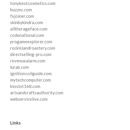
tonybestcosmetics.com
buzznc.com
fxjoiner.com
skinbykindra.com
alltherageface.com
codenational.com
progameexplorer.com
rockislandroastery.com
directselling-pro.com
revenuealarm.com
lurab.com
ignitioncoilguide.com
mytechcomputer.com
bioslot168.com
artsandcraftsauthority.com
webservicelive.com
Links