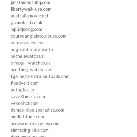
jimsfamousbbq.com
libertywalk-usa.com
australiamovie.net
gizmobird.co.uk
mp3djsong.com
coursdanglaistoulouse.com
neptunuslex.com
auguri-di-natale.info
michelewatch.us
omega--watches.us
breitling-watches.us
tgarnettcentrallautoads.com
fixadvert.com
autopluz.co
save3time-c.com
vexonhcf.com
demos-pixelsparadise.com
mediatitude.com
prewarmotorcycles.com
simracinglinks.com
dosyamerkezi.net