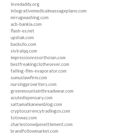
lovedaddy.org
integrativemedicalmassageplano.com
mrrugwashing.com
acb-bankia.com
flash-es.net
upshak.com
backsilo.com
siviralqq.com
impressionresorthoian.com
bestfreakingclothesever.com
falling-film-evaporator.com
sumuslawfirm.com
nursingprowriters.com
greenmountainthreadwear.com
acutedispensary.com
sattamatkanewsblog.com
cryptocurrencytradingcn.com
totowaz.com
charlestonwipesettlement.com
brandfollowmarket.com