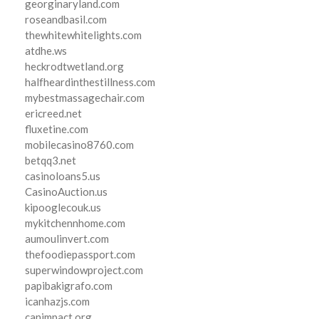
georginaryland.com
roseandbasil.com
thewhitewhitelights.com
atdhe.ws
heckrodtwetland.org
halfheardinthestillness.com
mybestmassagechair.com
ericreed.net
fluxetine.com
mobilecasino8760.com
betqq3.net
casinoloans5.us
CasinoAuction.us
kipooglecouk.us
mykitchennhome.com
aumoulinvert.com
thefoodiepassport.com
superwindowproject.com
papibakigrafo.com
icanhazjs.com
canimpact.org