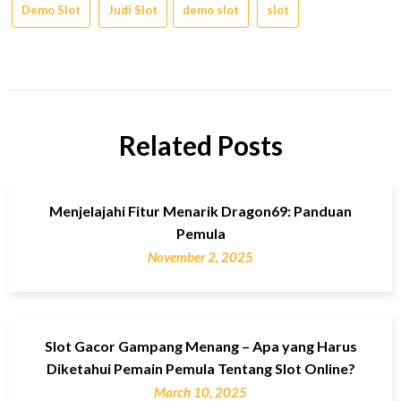
Demo Slot
Judi Slot
demo slot
slot
Related Posts
Menjelajahi Fitur Menarik Dragon69: Panduan
Pemula
November 2, 2025
Slot Gacor Gampang Menang – Apa yang Harus
Diketahui Pemain Pemula Tentang Slot Online?
March 10, 2025