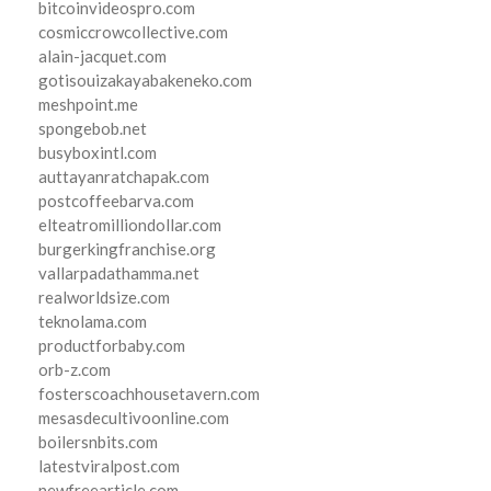
bitcoinvideospro.com
cosmiccrowcollective.com
alain-jacquet.com
gotisouizakayabakeneko.com
meshpoint.me
spongebob.net
busyboxintl.com
auttayanratchapak.com
postcoffeebarva.com
elteatromilliondollar.com
burgerkingfranchise.org
vallarpadathamma.net
realworldsize.com
teknolama.com
productforbaby.com
orb-z.com
fosterscoachhousetavern.com
mesasdecultivoonline.com
boilersnbits.com
latestviralpost.com
newfreearticle.com