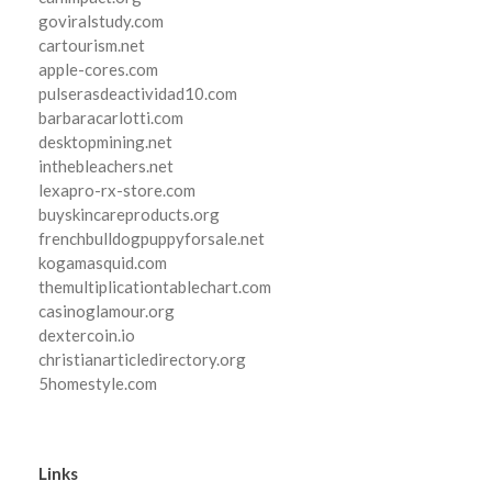
goviralstudy.com
cartourism.net
apple-cores.com
pulserasdeactividad10.com
barbaracarlotti.com
desktopmining.net
inthebleachers.net
lexapro-rx-store.com
buyskincareproducts.org
frenchbulldogpuppyforsale.net
kogamasquid.com
themultiplicationtablechart.com
casinoglamour.org
dextercoin.io
christianarticledirectory.org
5homestyle.com
Links