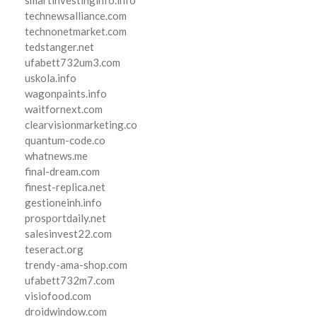
technewsalliance.com
technonetmarket.com
tedstanger.net
ufabett732um3.com
uskola.info
wagonpaints.info
waitfornext.com
clearvisionmarketing.co
quantum-code.co
whatnews.me
final-dream.com
finest-replica.net
gestioneinh.info
prosportdaily.net
salesinvest22.com
teseract.org
trendy-ama-shop.com
ufabett732m7.com
visiofood.com
droidwindow.com