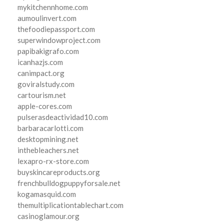
mykitchennhome.com
aumoulinvert.com
thefoodiepassport.com
superwindowproject.com
papibakigrafo.com
icanhazjs.com
canimpact.org
goviralstudy.com
cartourism.net
apple-cores.com
pulserasdeactividad10.com
barbaracarlotti.com
desktopmining.net
inthebleachers.net
lexapro-rx-store.com
buyskincareproducts.org
frenchbulldogpuppyforsale.net
kogamasquid.com
themultiplicationtablechart.com
casinoglamour.org