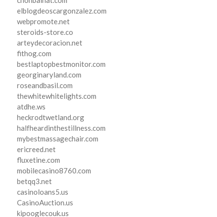
elblogdeoscargonzalez.com
webpromote.net
steroids-store.co
arteydecoracion.net
fithog.com
bestlaptopbestmonitor.com
georginaryland.com
roseandbasil.com
thewhitewhitelights.com
atdhe.ws
heckrodtwetland.org
halfheardinthestillness.com
mybestmassagechair.com
ericreed.net
fluxetine.com
mobilecasino8760.com
betqq3.net
casinoloans5.us
CasinoAuction.us
kipooglecouk.us