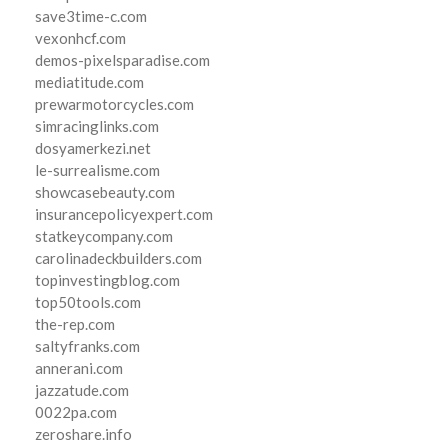
save3time-c.com
vexonhcf.com
demos-pixelsparadise.com
mediatitude.com
prewarmotorcycles.com
simracinglinks.com
dosyamerkezi.net
le-surrealisme.com
showcasebeauty.com
insurancepolicyexpert.com
statkeycompany.com
carolinadeckbuilders.com
topinvestingblog.com
top50tools.com
the-rep.com
saltyfranks.com
annerani.com
jazzatude.com
0022pa.com
zeroshare.info