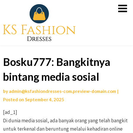
Skip
Slot
to
Gacor
content
Malam
Ini
dari
PG
Bosku777: Bangkitnya
Soft,
Slot
bintang media sosial
X500
untuk
by
admin@ksfashiondresses-com.preview-domain.com
|
Kemenangan
Posted on
September 4, 2025
Tanpa
Rugi
[ad_1]
Di dunia media sosial, ada banyak orang yang telah bangkit
untuk terkenal dan beruntung melalui kehadiran online