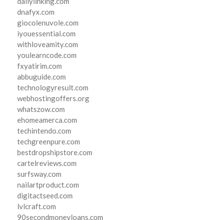
dailylinking.com
dnafyx.com
giocolenuvole.com
iyouessential.com
withloveamity.com
youlearncode.com
fxyatirim.com
abbuguide.com
technologyresult.com
webhostingoffers.org
whatszow.com
ehomeamerca.com
techintendo.com
techgreenpure.com
bestdropshipstore.com
cartelreviews.com
surfsway.com
nailartproduct.com
digitactseed.com
lvlcraft.com
90secondmoneyloans.com