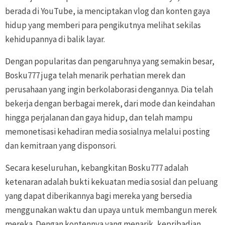
berada di YouTube, ia menciptakan vlog dan konten gaya
hidup yang memberi para pengikutnya melihat sekilas
kehidupannya di balik layar.
Dengan popularitas dan pengaruhnya yang semakin besar,
Bosku777 juga telah menarik perhatian merek dan
perusahaan yang ingin berkolaborasi dengannya. Dia telah
bekerja dengan berbagai merek, dari mode dan keindahan
hingga perjalanan dan gaya hidup, dan telah mampu
memonetisasi kehadiran media sosialnya melalui posting
dan kemitraan yang disponsori.
Secara keseluruhan, kebangkitan Bosku777 adalah
ketenaran adalah bukti kekuatan media sosial dan peluang
yang dapat diberikannya bagi mereka yang bersedia
menggunakan waktu dan upaya untuk membangun merek
mereka. Dengan kontennya yang menarik, kepribadian