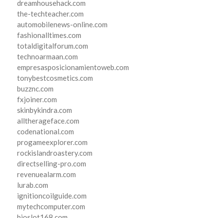
dreamhousehack.com
the-techteacher.com
automobilenews-online.com
fashionalltimes.com
totaldigitalforum.com
technoarmaan.com
empresasposicionamientoweb.com
tonybestcosmetics.com
buzznc.com
fxjoiner.com
skinbykindra.com
alltherageface.com
codenational.com
progameexplorer.com
rockislandroastery.com
directselling-pro.com
revenuealarm.com
lurab.com
ignitioncoilguide.com
mytechcomputer.com
bioslot168.com