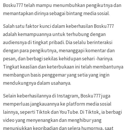
Bosku777 telah mampu menumbuhkan pengikutnya dan
memantapkan dirinya sebagai bintang media sosial.
Salah satu faktor kunci dalam keberhasilan Bosku777
adalah kemampuannya untuk terhubung dengan
audiensnya di tingkat pribadi. Dia selalu berinteraksi
dengan para pengikutnya, menanggapi komentar dan
pesan, dan berbagi sekilas kehidupan sehari -harinya.
Tingkat keaslian dan keterbukaan ini telah membantunya
membangun basis penggemar yang setia yang ingin
mendukungnya dalam usahanya.
Selain keberhasilannya di Instagram, Bosku777 juga
memperluas jangkauannya ke platform media sosial
lainnya, seperti Tiktok dan YouTube. Di Tiktok, ia berbagi
video yang menyenangkan dan menghibur yang
menunjukkan kepribadian dan selera humornya, saat