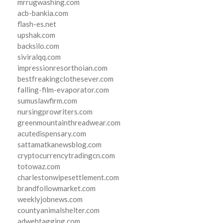
mrrugwashing.com
acb-bankia.com
flash-es.net
upshak.com
backsilo.com
siviralqq.com
impressionresorthoian.com
bestfreakingclothesever.com
falling-film-evaporator.com
sumuslawfirm.com
nursingprowriters.com
greenmountainthreadwear.com
acutedispensary.com
sattamatkanewsblog.com
cryptocurrencytradingcn.com
totowaz.com
charlestonwipesettlement.com
brandfollowmarket.com
weeklyjobnews.com
countyanimalshelter.com
adwebtagging.com