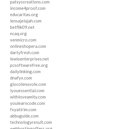
patsyscreations.com
income4proof.com
educaritas.org
lensajelajah.com
betflik09.net
ncaq.org
xenmicro.com
onlineshopera.com
dartyfresh.com
lewisenterprises.net
pcsoftwarefree.org
dailylinking.com
dnafyx.com
giocolenuvole.com
iyouessential.com
withloveamity.com
youlearncode.com
fxyatirim.com
abbuguide.com
technologyresult.com
webhostingoffers.org