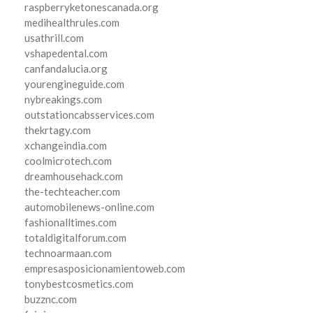
raspberryketonescanada.org
medihealthrules.com
usathrill.com
vshapedental.com
canfandalucia.org
yourengineguide.com
nybreakings.com
outstationcabsservices.com
thekrtagy.com
xchangeindia.com
coolmicrotech.com
dreamhousehack.com
the-techteacher.com
automobilenews-online.com
fashionalltimes.com
totaldigitalforum.com
technoarmaan.com
empresasposicionamientoweb.com
tonybestcosmetics.com
buzznc.com