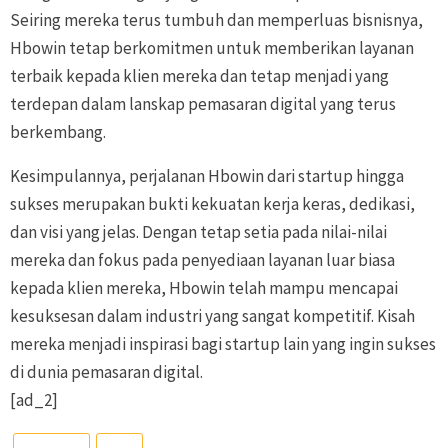
Seiring mereka terus tumbuh dan memperluas bisnisnya,
Hbowin tetap berkomitmen untuk memberikan layanan
terbaik kepada klien mereka dan tetap menjadi yang
terdepan dalam lanskap pemasaran digital yang terus
berkembang.
Kesimpulannya, perjalanan Hbowin dari startup hingga
sukses merupakan bukti kekuatan kerja keras, dedikasi,
dan visi yang jelas. Dengan tetap setia pada nilai-nilai
mereka dan fokus pada penyediaan layanan luar biasa
kepada klien mereka, Hbowin telah mampu mencapai
kesuksesan dalam industri yang sangat kompetitif. Kisah
mereka menjadi inspirasi bagi startup lain yang ingin sukses
di dunia pemasaran digital.
[ad_2]