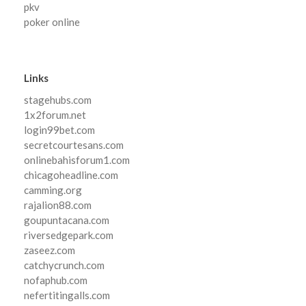
pkv
poker online
Links
stagehubs.com
1x2forum.net
login99bet.com
secretcourtesans.com
onlinebahisforum1.com
chicagoheadline.com
camming.org
rajalion88.com
goupuntacana.com
riversedgepark.com
zaseez.com
catchycrunch.com
nofaphub.com
nefertitingalls.com