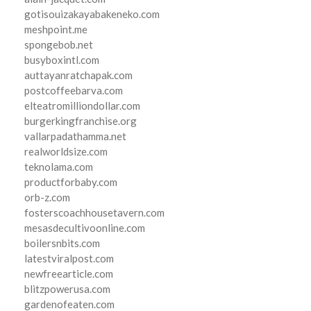
gotisouizakayabakeneko.com
meshpoint.me
spongebob.net
busyboxintl.com
auttayanratchapak.com
postcoffeebarva.com
elteatromilliondollar.com
burgerkingfranchise.org
vallarpadathamma.net
realworldsize.com
teknolama.com
productforbaby.com
orb-z.com
fosterscoachhousetavern.com
mesasdecultivoonline.com
boilersnbits.com
latestviralpost.com
newfreearticle.com
blitzpowerusa.com
gardenofeaten.com