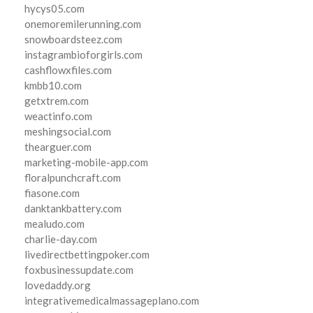
hycys05.com
onemoremilerunning.com
snowboardsteez.com
instagrambioforgirls.com
cashflowxfiles.com
kmbb10.com
getxtrem.com
weactinfo.com
meshingsocial.com
thearguer.com
marketing-mobile-app.com
floralpunchcraft.com
fiasone.com
danktankbattery.com
mealudo.com
charlie-day.com
livedirectbettingpoker.com
foxbusinessupdate.com
lovedaddy.org
integrativemedicalmassageplano.com