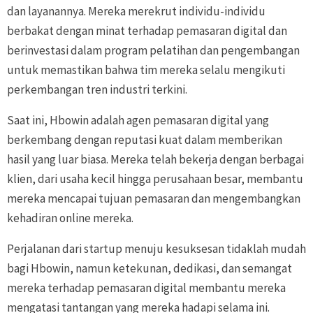
dan layanannya. Mereka merekrut individu-individu
berbakat dengan minat terhadap pemasaran digital dan
berinvestasi dalam program pelatihan dan pengembangan
untuk memastikan bahwa tim mereka selalu mengikuti
perkembangan tren industri terkini.
Saat ini, Hbowin adalah agen pemasaran digital yang
berkembang dengan reputasi kuat dalam memberikan
hasil yang luar biasa. Mereka telah bekerja dengan berbagai
klien, dari usaha kecil hingga perusahaan besar, membantu
mereka mencapai tujuan pemasaran dan mengembangkan
kehadiran online mereka.
Perjalanan dari startup menuju kesuksesan tidaklah mudah
bagi Hbowin, namun ketekunan, dedikasi, dan semangat
mereka terhadap pemasaran digital membantu mereka
mengatasi tantangan yang mereka hadapi selama ini.