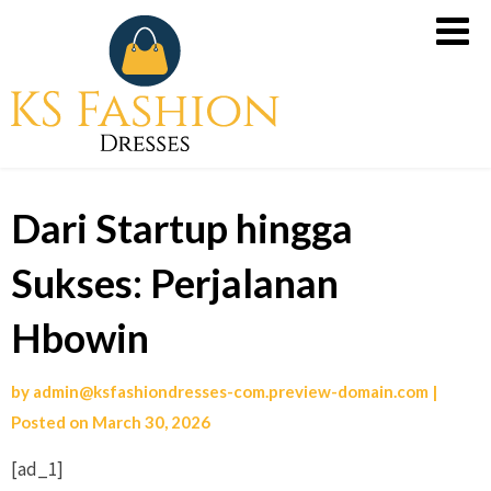
Skip
Slot
to
Gacor
content
Malam
Ini
dari
PG
Dari Startup hingga
Soft,
Slot
Sukses: Perjalanan
X500
untuk
Hbowin
Kemenangan
Tanpa
by
admin@ksfashiondresses-com.preview-domain.com
|
Rugi
Posted on
March 30, 2026
[ad_1]