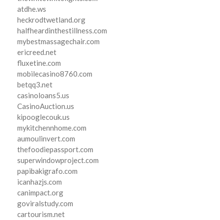
atdhe.ws
heckrodtwetland.org
halfheardinthestillness.com
mybestmassagechair.com
ericreed.net
fluxetine.com
mobilecasino8760.com
betqq3.net
casinoloans5.us
CasinoAuction.us
kipooglecouk.us
mykitchennhome.com
aumoulinvert.com
thefoodiepassport.com
superwindowproject.com
papibakigrafo.com
icanhazjs.com
canimpact.org
goviralstudy.com
cartourism.net