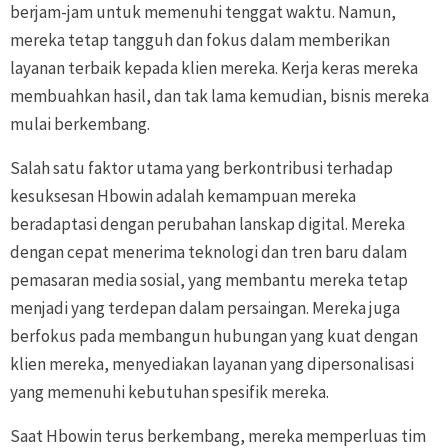
berjam-jam untuk memenuhi tenggat waktu. Namun,
mereka tetap tangguh dan fokus dalam memberikan
layanan terbaik kepada klien mereka. Kerja keras mereka
membuahkan hasil, dan tak lama kemudian, bisnis mereka
mulai berkembang.
Salah satu faktor utama yang berkontribusi terhadap
kesuksesan Hbowin adalah kemampuan mereka
beradaptasi dengan perubahan lanskap digital. Mereka
dengan cepat menerima teknologi dan tren baru dalam
pemasaran media sosial, yang membantu mereka tetap
menjadi yang terdepan dalam persaingan. Mereka juga
berfokus pada membangun hubungan yang kuat dengan
klien mereka, menyediakan layanan yang dipersonalisasi
yang memenuhi kebutuhan spesifik mereka.
Saat Hbowin terus berkembang, mereka memperluas tim