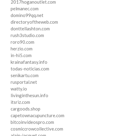
2017hoganoutlet.com
pelmanec.com
domino99qq.net
directoryoftheweb.com
donttellashton.com
rush3studio.com
roro90.com
herzio.com
in-hi5.com
krainafantasy.info
todas-noticias.com
senikartu.com
rusportal.net
watty.io
livinginthesun.info
itsriz.com
cargoods.shop
capetownacupuncture.com
bitcoinvideospro.com
cosmiccrowcollective.com
alain-jacquet.com