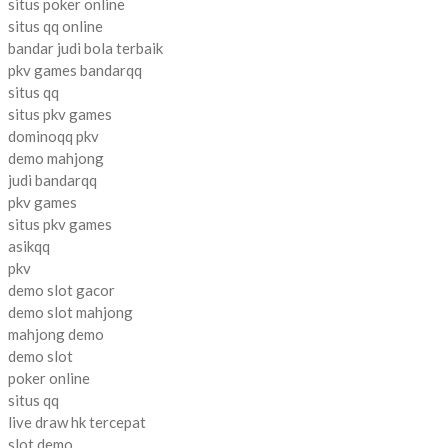
situs poker online
situs qq online
bandar judi bola terbaik
pkv games bandarqq
situs qq
situs pkv games
dominoqq pkv
demo mahjong
judi bandarqq
pkv games
situs pkv games
asikqq
pkv
demo slot gacor
demo slot mahjong
mahjong demo
demo slot
poker online
situs qq
live draw hk tercepat
slot demo