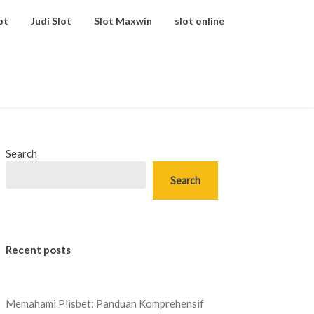
ot
Judi Slot
Slot Maxwin
slot online
Search
Search
Recent posts
Memahami Plisbet: Panduan Komprehensif