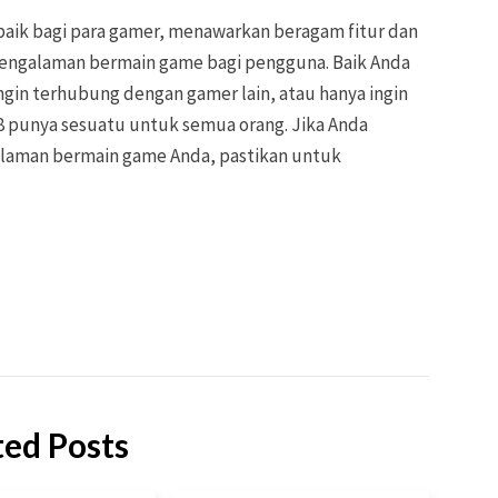
baik bagi para gamer, menawarkan beragam fitur dan
pengalaman bermain game bagi pengguna. Baik Anda
gin terhubung dengan gamer lain, atau hanya ingin
8 punya sesuatu untuk semua orang. Jika Anda
alaman bermain game Anda, pastikan untuk
ted Posts