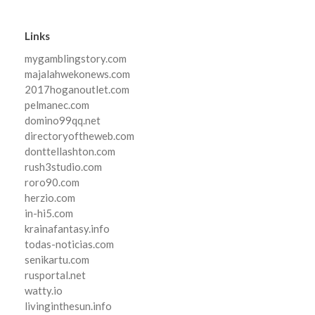
Links
mygamblingstory.com
majalahwekonews.com
2017hoganoutlet.com
pelmanec.com
domino99qq.net
directoryoftheweb.com
donttellashton.com
rush3studio.com
roro90.com
herzio.com
in-hi5.com
krainafantasy.info
todas-noticias.com
senikartu.com
rusportal.net
watty.io
livinginthesun.info