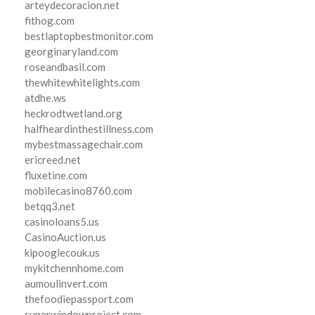
arteydecoracion.net
fithog.com
bestlaptopbestmonitor.com
georginaryland.com
roseandbasil.com
thewhitewhitelights.com
atdhe.ws
heckrodtwetland.org
halfheardinthestillness.com
mybestmassagechair.com
ericreed.net
fluxetine.com
mobilecasino8760.com
betqq3.net
casinoloans5.us
CasinoAuction.us
kipooglecouk.us
mykitchennhome.com
aumoulinvert.com
thefoodiepassport.com
superwindowproject.com