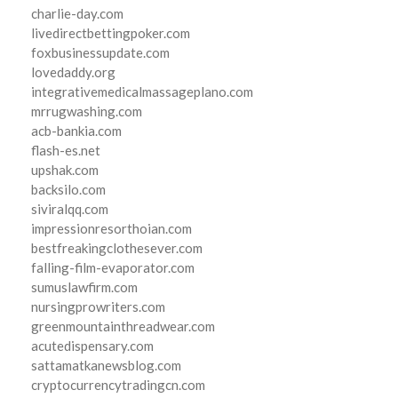
charlie-day.com
livedirectbettingpoker.com
foxbusinessupdate.com
lovedaddy.org
integrativemedicalmassageplano.com
mrrugwashing.com
acb-bankia.com
flash-es.net
upshak.com
backsilo.com
siviralqq.com
impressionresorthoian.com
bestfreakingclothesever.com
falling-film-evaporator.com
sumuslawfirm.com
nursingprowriters.com
greenmountainthreadwear.com
acutedispensary.com
sattamatkanewsblog.com
cryptocurrencytradingcn.com