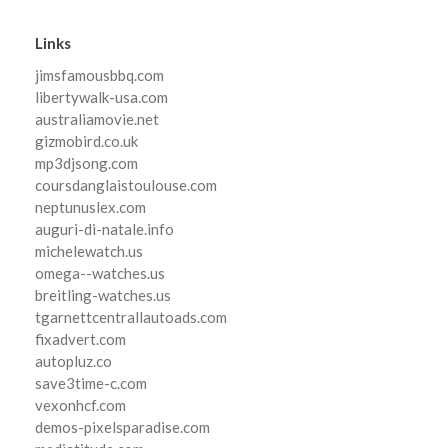
Links
jimsfamousbbq.com
libertywalk-usa.com
australiamovie.net
gizmobird.co.uk
mp3djsong.com
coursdanglaistoulouse.com
neptunuslex.com
auguri-di-natale.info
michelewatch.us
omega--watches.us
breitling-watches.us
tgarnettcentrallautoads.com
fixadvert.com
autopluz.co
save3time-c.com
vexonhcf.com
demos-pixelsparadise.com