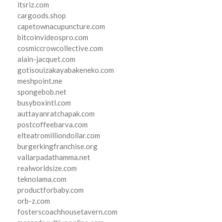
itsriz.com
cargoods.shop
capetownacupuncture.com
bitcoinvideospro.com
cosmiccrowcollective.com
alain-jacquet.com
gotisouizakayabakeneko.com
meshpoint.me
spongebob.net
busyboxintl.com
auttayanratchapak.com
postcoffeebarva.com
elteatromilliondollar.com
burgerkingfranchise.org
vallarpadathamma.net
realworldsize.com
teknolama.com
productforbaby.com
orb-z.com
fosterscoachhousetavern.com