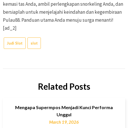
kemasi tas Anda, ambil perlengkapan snorkeling Anda, dan
bersiaplah untuk menjelajahi keindahan dan kegembiraan
Pulau88. Panduan utama Anda menuju surga menanti!
[ad_2]
Judi Slot
slot
Related Posts
Mengapa Supermpos Menjadi Kunci Performa
Unggul
March 19, 2026