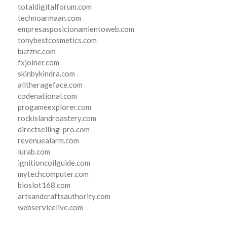
totaldigitalforum.com
technoarmaan.com
empresasposicionamientoweb.com
tonybestcosmetics.com
buzznc.com
fxjoiner.com
skinbykindra.com
alltherageface.com
codenational.com
progameexplorer.com
rockislandroastery.com
directselling-pro.com
revenuealarm.com
lurab.com
ignitioncoilguide.com
mytechcomputer.com
bioslot168.com
artsandcraftsauthority.com
webservicelive.com