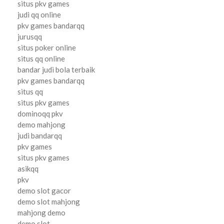
situs pkv games
judi qq online
pkv games bandarqq
jurusqq
situs poker online
situs qq online
bandar judi bola terbaik
pkv games bandarqq
situs qq
situs pkv games
dominoqq pkv
demo mahjong
judi bandarqq
pkv games
situs pkv games
asikqq
pkv
demo slot gacor
demo slot mahjong
mahjong demo
demo slot