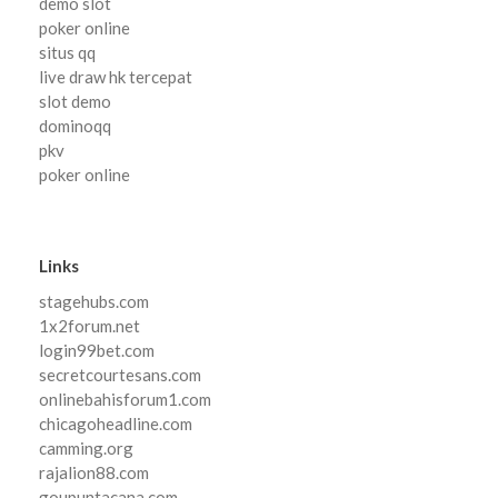
demo slot
poker online
situs qq
live draw hk tercepat
slot demo
dominoqq
pkv
poker online
Links
stagehubs.com
1x2forum.net
login99bet.com
secretcourtesans.com
onlinebahisforum1.com
chicagoheadline.com
camming.org
rajalion88.com
goupuntacana.com