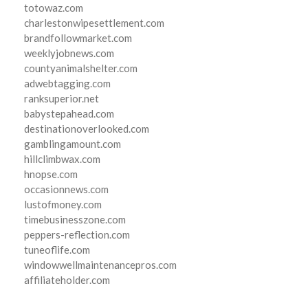
totowaz.com
charlestonwipesettlement.com
brandfollowmarket.com
weeklyjobnews.com
countyanimalshelter.com
adwebtagging.com
ranksuperior.net
babystepahead.com
destinationoverlooked.com
gamblingamount.com
hillclimbwax.com
hnopse.com
occasionnews.com
lustofmoney.com
timebusinesszone.com
peppers-reflection.com
tuneoflife.com
windowwellmaintenancepros.com
affiliateholder.com