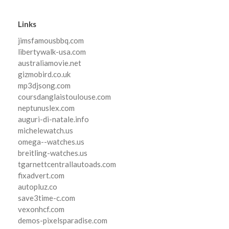
Links
jimsfamousbbq.com
libertywalk-usa.com
australiamovie.net
gizmobird.co.uk
mp3djsong.com
coursdanglaistoulouse.com
neptunuslex.com
auguri-di-natale.info
michelewatch.us
omega--watches.us
breitling-watches.us
tgarnettcentrallautoads.com
fixadvert.com
autopluz.co
save3time-c.com
vexonhcf.com
demos-pixelsparadise.com