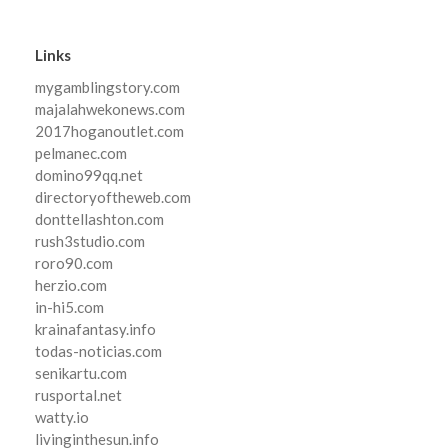
Links
mygamblingstory.com
majalahwekonews.com
2017hoganoutlet.com
pelmanec.com
domino99qq.net
directoryoftheweb.com
donttellashton.com
rush3studio.com
roro90.com
herzio.com
in-hi5.com
krainafantasy.info
todas-noticias.com
senikartu.com
rusportal.net
watty.io
livinginthesun.info