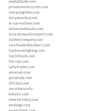
mediatitude.com
prewarmotorcycles.com
simracinglinks.com
dosyamerkezi.net
le-surrealisme.com
showcasebeauty.com
insurancepolicyexpert.com
statkeycompany.com
carolinadeckbuilders.com
topinvestingblog.com
top50tools.com
the-rep.com
saltyfranks.com
annerani.com
jazzatude.com
0022pa.com
zeroshare.info
bilesinc.com
milaretreatnz.com
modaagi.com
smallvilleph.com