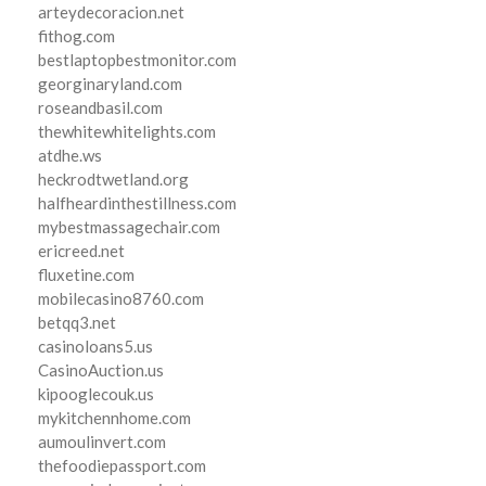
arteydecoracion.net
fithog.com
bestlaptopbestmonitor.com
georginaryland.com
roseandbasil.com
thewhitewhitelights.com
atdhe.ws
heckrodtwetland.org
halfheardinthestillness.com
mybestmassagechair.com
ericreed.net
fluxetine.com
mobilecasino8760.com
betqq3.net
casinoloans5.us
CasinoAuction.us
kipooglecouk.us
mykitchennhome.com
aumoulinvert.com
thefoodiepassport.com