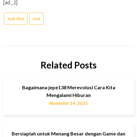
[ad_2]
Judi Slot
slot
Related Posts
Bagaimana jepe138 Merevolusi Cara Kita
Mengalami Hiburan
November 14, 2025
Bersiaplah untuk Menang Besar dengan Game dan