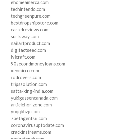
ehomeamerca.com
techintendo.com
techgreenpure.com
bestdropshipstore.com
cartelreviews.com
surfsway.com
nailartproduct.com
digitactseed.com
lvlcraft.com
90secondmoneyloans.com
xenmicro.com
rodrovers.com
tripssolution.com
satta-king-india.com
yukigassencanada.com
articlehorizone.com
yuqqbbzp.com
7betagents6.com
coronavirusuptodate.com
crackinstreams.com
gadgetspak.com