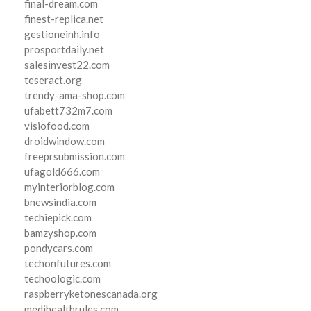
final-dream.com
finest-replica.net
gestioneinh.info
prosportdaily.net
salesinvest22.com
teseract.org
trendy-ama-shop.com
ufabett732m7.com
visiofood.com
droidwindow.com
freeprsubmission.com
ufagold666.com
myinteriorblog.com
bnewsindia.com
techiepick.com
bamzyshop.com
pondycars.com
techonfutures.com
techoologic.com
raspberryketonescanada.org
medihealthrules.com