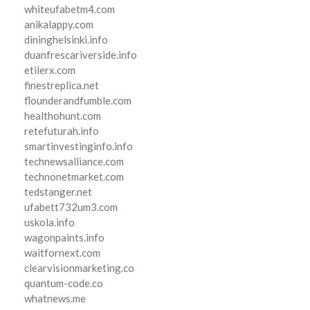
whiteufabetm4.com
anikalappy.com
dininghelsinki.info
duanfrescariverside.info
etilerx.com
finestreplica.net
flounderandfumble.com
healthohunt.com
retefuturah.info
smartinvestinginfo.info
technewsalliance.com
technonetmarket.com
tedstanger.net
ufabett732um3.com
uskola.info
wagonpaints.info
waitfornext.com
clearvisionmarketing.co
quantum-code.co
whatnews.me