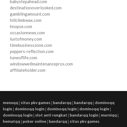
babystepahead.com
destinationoverlooked.com
gamblingamount.com
hillclimbwax.com
hnopse.com
occasionnews.com
lustofmoney.com
timebusinesszone.com
peppers-reflection.com
tuneoflife.com
windowwellmaintenancepros.com
affiliateholder.com
menuqq
|
situs pkv games
|
bandarqq
|
bandarqq
|
dominoqq
login
|
dominoqq login
|
dominoqq login
|
dominoqq login
|
dominoqq login
|
slot anti rungkat
|
bandarqq login
|
murniqq
|
hematqq
|
poker online
|
bandarqq
|
situs pkv games