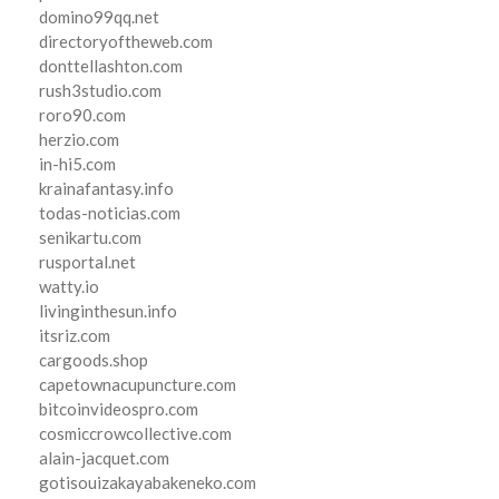
domino99qq.net
directoryoftheweb.com
donttellashton.com
rush3studio.com
roro90.com
herzio.com
in-hi5.com
krainafantasy.info
todas-noticias.com
senikartu.com
rusportal.net
watty.io
livinginthesun.info
itsriz.com
cargoods.shop
capetownacupuncture.com
bitcoinvideospro.com
cosmiccrowcollective.com
alain-jacquet.com
gotisouizakayabakeneko.com