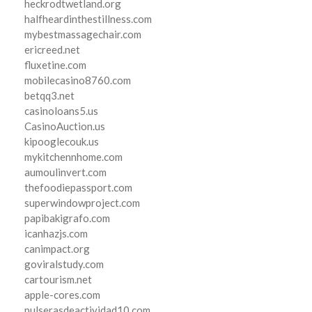
heckrodtwetland.org
halfheardinthestillness.com
mybestmassagechair.com
ericreed.net
fluxetine.com
mobilecasino8760.com
betqq3.net
casinoloans5.us
CasinoAuction.us
kipooglecouk.us
mykitchennhome.com
aumoulinvert.com
thefoodiepassport.com
superwindowproject.com
papibakigrafo.com
icanhazjs.com
canimpact.org
goviralstudy.com
cartourism.net
apple-cores.com
pulserasdeactividad10.com