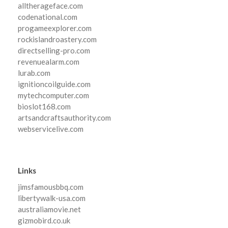
alltherageface.com
codenational.com
progameexplorer.com
rockislandroastery.com
directselling-pro.com
revenuealarm.com
lurab.com
ignitioncoilguide.com
mytechcomputer.com
bioslot168.com
artsandcraftsauthority.com
webservicelive.com
Links
jimsfamousbbq.com
libertywalk-usa.com
australiamovie.net
gizmobird.co.uk