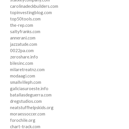
carolinadeckbuilders.com
topinvestingblog.com
top50tools.com
the-rep.com
saltyfranks.com
annerani.com
jazzatude.com
0022pa.com
zeroshare.info
bilesinc.com
milaretreatnz.com
modaagi.com
smallvilleph.com
galiciasuroeste.info
batallasdeguerra.com
dregstudios.com
neatstuffhelpskids.org
moraessoccer.com
forochile.org
chart-track.com