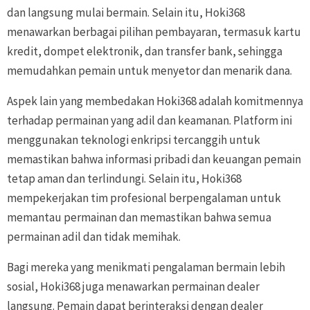
dan langsung mulai bermain. Selain itu, Hoki368
menawarkan berbagai pilihan pembayaran, termasuk kartu
kredit, dompet elektronik, dan transfer bank, sehingga
memudahkan pemain untuk menyetor dan menarik dana.
Aspek lain yang membedakan Hoki368 adalah komitmennya
terhadap permainan yang adil dan keamanan. Platform ini
menggunakan teknologi enkripsi tercanggih untuk
memastikan bahwa informasi pribadi dan keuangan pemain
tetap aman dan terlindungi. Selain itu, Hoki368
mempekerjakan tim profesional berpengalaman untuk
memantau permainan dan memastikan bahwa semua
permainan adil dan tidak memihak.
Bagi mereka yang menikmati pengalaman bermain lebih
sosial, Hoki368 juga menawarkan permainan dealer
langsung. Pemain dapat berinteraksi dengan dealer