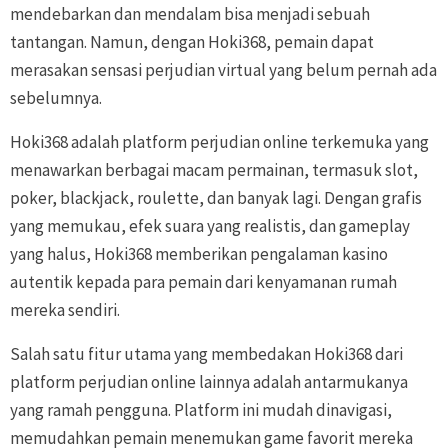
mendebarkan dan mendalam bisa menjadi sebuah
tantangan. Namun, dengan Hoki368, pemain dapat
merasakan sensasi perjudian virtual yang belum pernah ada
sebelumnya.
Hoki368 adalah platform perjudian online terkemuka yang
menawarkan berbagai macam permainan, termasuk slot,
poker, blackjack, roulette, dan banyak lagi. Dengan grafis
yang memukau, efek suara yang realistis, dan gameplay
yang halus, Hoki368 memberikan pengalaman kasino
autentik kepada para pemain dari kenyamanan rumah
mereka sendiri.
Salah satu fitur utama yang membedakan Hoki368 dari
platform perjudian online lainnya adalah antarmukanya
yang ramah pengguna. Platform ini mudah dinavigasi,
memudahkan pemain menemukan game favorit mereka