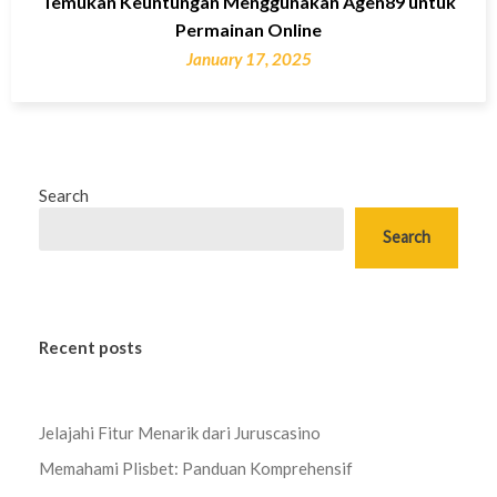
Temukan Keuntungan Menggunakan Agen89 untuk
Permainan Online
January 17, 2025
Search
Search
Recent posts
Jelajahi Fitur Menarik dari Juruscasino
Memahami Plisbet: Panduan Komprehensif