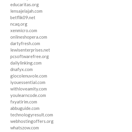
educaritas.org
lensajelajah.com
betflik09.net
ncaq.org
xenmicro.com
onlineshopera.com
dartyfresh.com
lewisenterprises.net
pcsoftwarefree.org
dailylinking.com
dnafyx.com
giocolenuvole.com
iyouessential.com
withloveamity.com
youlearncode.com
fxyatirim.com
abbuguide.com
technologyresult.com
webhostingoffers.org
whatszow.com