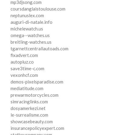
mp3djsong.com
coursdanglaistoulouse.com
neptunuslex.com
auguri-di-natale.info
michelewatch.us
omega--watches.us
breitling-watches.us
tgarnettcentrallautoads.com
fixadvert.com
autopluz.co
save3time-c.com
vexonhcf.com
demos-pixelsparadise.com
mediatitude.com
prewarmotorcycles.com
simracinglinks.com
dosyamerkezi.net
le-surrealisme.com
showcasebeauty.com
insurancepolicyexpert.com
statkeycompany.com