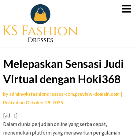
Skip
Slot
to
Gacor
content
Malam
Ini
dari
PG
Melepaskan Sensasi Judi
Soft,
Slot
Virtual dengan Hoki368
X500
untuk
by
admin@ksfashiondresses-com.preview-domain.com
|
Kemenangan
Posted on
October 29, 2025
Tanpa
Rugi
[ad_1]
Dalam dunia perjudian online yang serba cepat,
menemukan platform yang menawarkan pengalaman