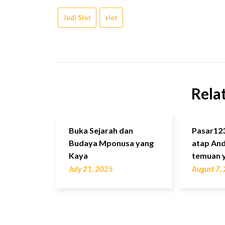
Judi Slot
slot
Rela
Buka Sejarah dan
Pasar123
Budaya Mponusa yang
atap And
Kaya
temuan y
July 21, 2025
August 7,