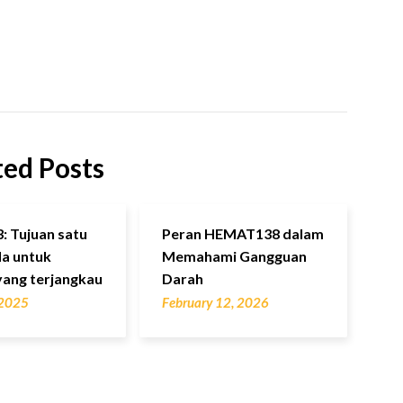
ted Posts
: Tujuan satu
Peran HEMAT138 dalam
a untuk
Memahami Gangguan
ang terjangkau
Darah
 2025
February 12, 2026