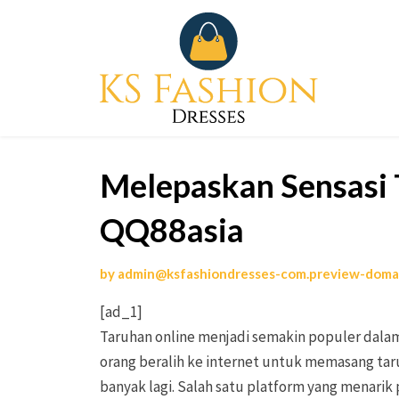
Skip
Slot
to
Gacor
content
Malam
Ini
dari
PG
Melepaskan Sensasi 
Soft,
Slot
QQ88asia
X500
untuk
by
admin@ksfashiondresses-com.preview-doma
Kemen
Tanpa
[ad_1]
Rugi
Taruhan online menjadi semakin populer dala
orang beralih ke internet untuk memasang tar
banyak lagi. Salah satu platform yang menarik