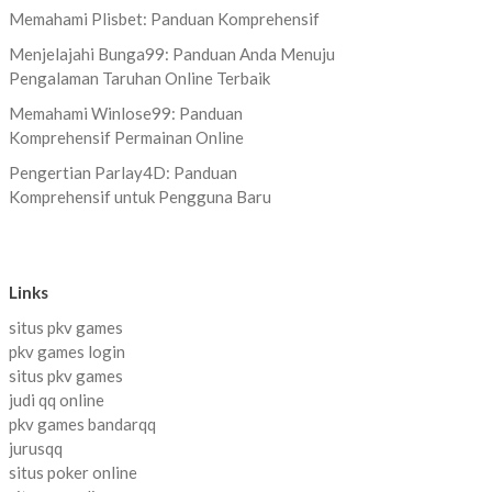
Memahami Plisbet: Panduan Komprehensif
Menjelajahi Bunga99: Panduan Anda Menuju
Pengalaman Taruhan Online Terbaik
Memahami Winlose99: Panduan
Komprehensif Permainan Online
Pengertian Parlay4D: Panduan
Komprehensif untuk Pengguna Baru
Links
situs pkv games
pkv games login
situs pkv games
judi qq online
pkv games bandarqq
jurusqq
situs poker online