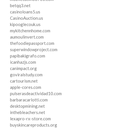
betqq3.net
casinoloans5.us
CasinoAuction.us
kipooglecouk.us
mykitchennhome.com
aumoulinvert.com
thefoodiepassport.com
superwindowproject.com
papibakigrafo.com
icanhazjs.com
canimpact.org
goviralstudy.com
cartourism.net
apple-cores.com
pulserasdeactividad10.com
barbaracarlotti.com
desktopmining.net
inthebleachers.net
lexapro-rx-store.com
buyskincareproducts.org