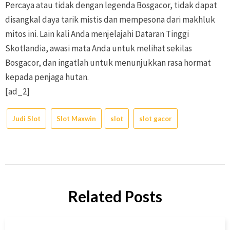
Percaya atau tidak dengan legenda Bosgacor, tidak dapat
disangkal daya tarik mistis dan mempesona dari makhluk
mitos ini. Lain kali Anda menjelajahi Dataran Tinggi
Skotlandia, awasi mata Anda untuk melihat sekilas
Bosgacor, dan ingatlah untuk menunjukkan rasa hormat
kepada penjaga hutan.
[ad_2]
Judi Slot
Slot Maxwin
slot
slot gacor
Related Posts