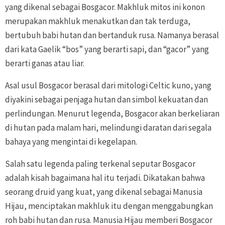
yang dikenal sebagai Bosgacor. Makhluk mitos ini konon
merupakan makhluk menakutkan dan tak terduga,
bertubuh babi hutan dan bertanduk rusa. Namanya berasal
dari kata Gaelik “bos” yang berarti sapi, dan “gacor” yang
berarti ganas atau liar.
Asal usul Bosgacor berasal dari mitologi Celtic kuno, yang
diyakini sebagai penjaga hutan dan simbol kekuatan dan
perlindungan. Menurut legenda, Bosgacor akan berkeliaran
di hutan pada malam hari, melindungi daratan dari segala
bahaya yang mengintai di kegelapan.
Salah satu legenda paling terkenal seputar Bosgacor
adalah kisah bagaimana hal itu terjadi. Dikatakan bahwa
seorang druid yang kuat, yang dikenal sebagai Manusia
Hijau, menciptakan makhluk itu dengan menggabungkan
roh babi hutan dan rusa. Manusia Hijau memberi Bosgacor