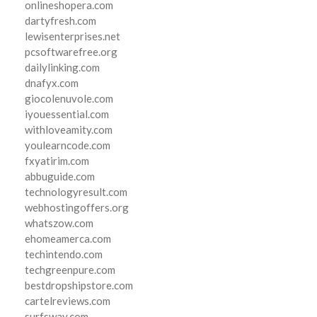
onlineshopera.com
dartyfresh.com
lewisenterprises.net
pcsoftwarefree.org
dailylinking.com
dnafyx.com
giocolenuvole.com
iyouessential.com
withloveamity.com
youlearncode.com
fxyatirim.com
abbuguide.com
technologyresult.com
webhostingoffers.org
whatszow.com
ehomeamerca.com
techintendo.com
techgreenpure.com
bestdropshipstore.com
cartelreviews.com
surfsway.com