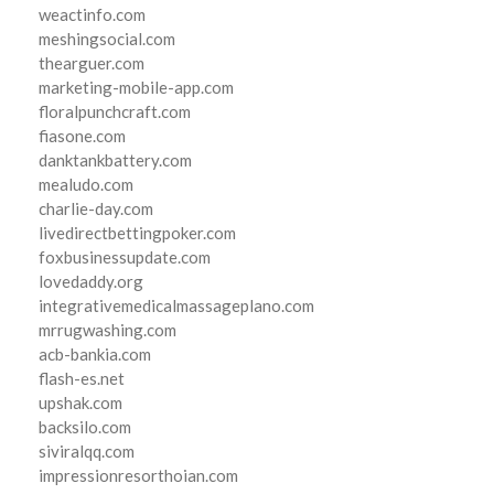
weactinfo.com
meshingsocial.com
thearguer.com
marketing-mobile-app.com
floralpunchcraft.com
fiasone.com
danktankbattery.com
mealudo.com
charlie-day.com
livedirectbettingpoker.com
foxbusinessupdate.com
lovedaddy.org
integrativemedicalmassageplano.com
mrrugwashing.com
acb-bankia.com
flash-es.net
upshak.com
backsilo.com
siviralqq.com
impressionresorthoian.com