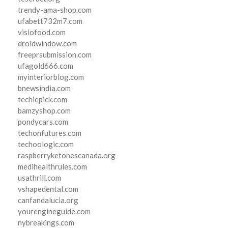
trendy-ama-shop.com
ufabett732m7.com
visiofood.com
droidwindow.com
freeprsubmission.com
ufagold666.com
myinteriorblog.com
bnewsindia.com
techiepick.com
bamzyshop.com
pondycars.com
techonfutures.com
techoologic.com
raspberryketonescanada.org
medihealthrules.com
usathrill.com
vshapedental.com
canfandalucia.org
yourengineguide.com
nybreakings.com