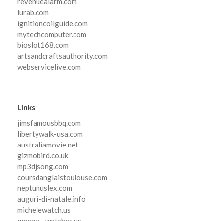
revenuealarm.com
lurab.com
ignitioncoilguide.com
mytechcomputer.com
bioslot168.com
artsandcraftsauthority.com
webservicelive.com
Links
jimsfamousbbq.com
libertywalk-usa.com
australiamovie.net
gizmobird.co.uk
mp3djsong.com
coursdanglaistoulouse.com
neptunuslex.com
auguri-di-natale.info
michelewatch.us
omega--watches.us