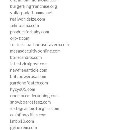
burgerkingfranchise.org
vallarpadathamma.net
realworldsize.com
teknolama.com
productforbaby.com
orb-z.com
fosterscoachhousetavern.com
mesasdecultivoonline.com
boilersnbits.com
latestviralpost.com
newfreearticle.com
blitzpowerusa.com
gardenofeaten.com
hycys05.com
onemoremilerunning.com
snowboardsteez.com
instagrambioforgirls.com
cashflowxfiles.com
kmbb10.com
getxtrem.com