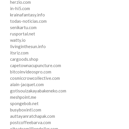
herzio.com
in-hi5.com
krainafantasy.info
todas-noticias.com
senikartu.com
rusportal.net
watty.io
livinginthesun.info
itsriz.com
cargoods.shop
capetownacupuncture.com
bitcoinvideospro.com
cosmiccrowcollective.com
alain-jacquet.com
gotisouizakayabakeneko.com
meshpoint.me
spongebob.net
busyboxintl.com
auttayanratchapak.com
postcoffeebarva.com
elteatromilliondollar.com