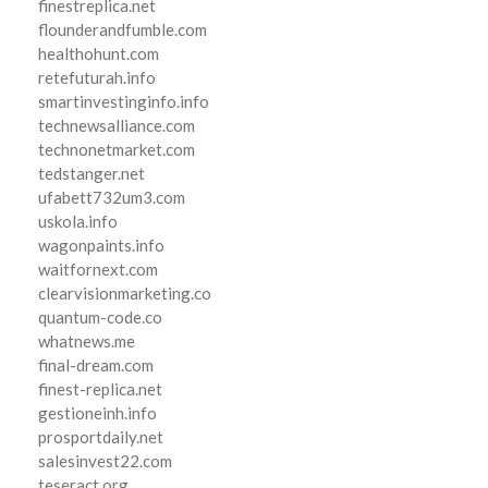
finestreplica.net
flounderandfumble.com
healthohunt.com
retefuturah.info
smartinvestinginfo.info
technewsalliance.com
technonetmarket.com
tedstanger.net
ufabett732um3.com
uskola.info
wagonpaints.info
waitfornext.com
clearvisionmarketing.co
quantum-code.co
whatnews.me
final-dream.com
finest-replica.net
gestioneinh.info
prosportdaily.net
salesinvest22.com
teseract.org