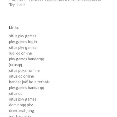
Tepi Laut
Links
situs pkv games
pkv games login
situs pkv games
judi qq online
pkv games bandarqq
jurusqq
situs poker online
situs qq online
bandar judi bola terbaik
pkv games bandarqq
situs qq
situs pkv games
dominoqq pkv
demo mahjong
judi bandarqq