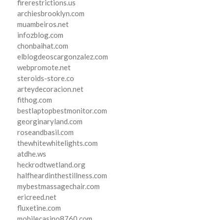
firerestrictions.us
archiesbrooklyn.com
muambeiros.net
infozblog.com
chonbaihat.com
elblogdeoscargonzalez.com
webpromote.net
steroids-store.co
arteydecoracion.net
fithog.com
bestlaptopbestmonitor.com
georginaryland.com
roseandbasil.com
thewhitewhitelights.com
atdhe.ws
heckrodtwetland.org
halfheardinthestillness.com
mybestmassagechair.com
ericreed.net
fluxetine.com
mobilecasino8760.com