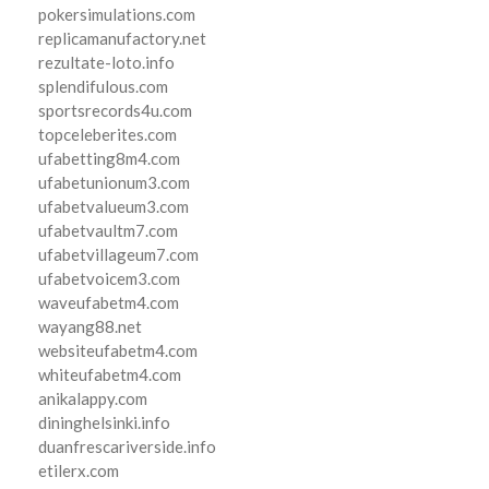
pokersimulations.com
replicamanufactory.net
rezultate-loto.info
splendifulous.com
sportsrecords4u.com
topceleberites.com
ufabetting8m4.com
ufabetunionum3.com
ufabetvalueum3.com
ufabetvaultm7.com
ufabetvillageum7.com
ufabetvoicem3.com
waveufabetm4.com
wayang88.net
websiteufabetm4.com
whiteufabetm4.com
anikalappy.com
dininghelsinki.info
duanfrescariverside.info
etilerx.com