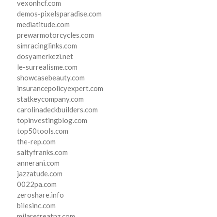
vexonhcf.com
demos-pixelsparadise.com
mediatitude.com
prewarmotorcycles.com
simracinglinks.com
dosyamerkezi.net
le-surrealisme.com
showcasebeauty.com
insurancepolicyexpert.com
statkeycompany.com
carolinadeckbuilders.com
topinvestingblog.com
top50tools.com
the-rep.com
saltyfranks.com
annerani.com
jazzatude.com
0022pa.com
zeroshare.info
bilesinc.com
milaretreatnz.com