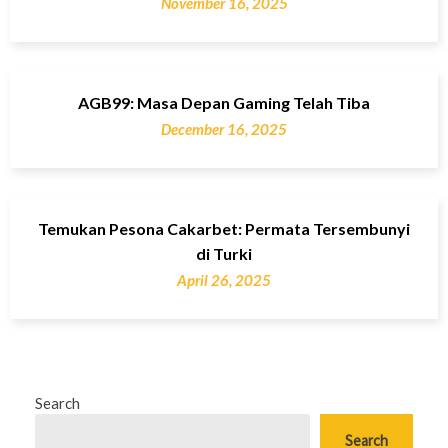
November 16, 2025
AGB99: Masa Depan Gaming Telah Tiba
December 16, 2025
Temukan Pesona Cakarbet: Permata Tersembunyi
di Turki
April 26, 2025
Search
Search