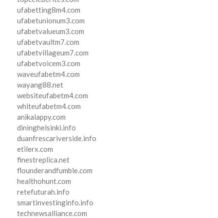
ufabetting8m4.com
ufabetunionum3.com
ufabetvalueum3.com
ufabetvaultm7.com
ufabetvillageum7.com
ufabetvoicem3.com
waveufabetm4.com
wayang88.net
websiteufabetm4.com
whiteufabetm4.com
anikalappy.com
dininghelsinki.info
duanfrescariverside.info
etilerx.com
finestreplica.net
flounderandfumble.com
healthohunt.com
retefuturah.info
smartinvestinginfo.info
technewsalliance.com