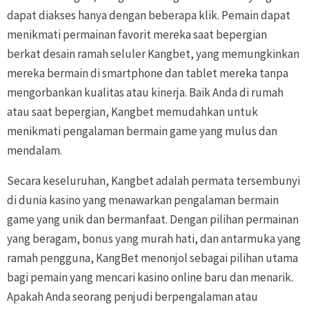
dapat diakses hanya dengan beberapa klik. Pemain dapat
menikmati permainan favorit mereka saat bepergian
berkat desain ramah seluler Kangbet, yang memungkinkan
mereka bermain di smartphone dan tablet mereka tanpa
mengorbankan kualitas atau kinerja. Baik Anda di rumah
atau saat bepergian, Kangbet memudahkan untuk
menikmati pengalaman bermain game yang mulus dan
mendalam.
Secara keseluruhan, Kangbet adalah permata tersembunyi
di dunia kasino yang menawarkan pengalaman bermain
game yang unik dan bermanfaat. Dengan pilihan permainan
yang beragam, bonus yang murah hati, dan antarmuka yang
ramah pengguna, KangBet menonjol sebagai pilihan utama
bagi pemain yang mencari kasino online baru dan menarik.
Apakah Anda seorang penjudi berpengalaman atau