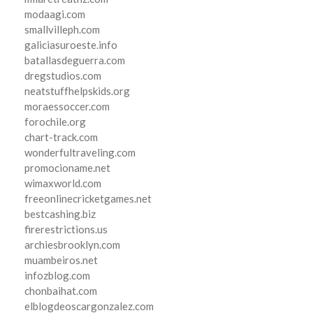
modaagi.com
smallvilleph.com
galiciasuroeste.info
batallasdeguerra.com
dregstudios.com
neatstuffhelpskids.org
moraessoccer.com
forochile.org
chart-track.com
wonderfultraveling.com
promocioname.net
wimaxworld.com
freeonlinecricketgames.net
bestcashing.biz
firerestrictions.us
archiesbrooklyn.com
muambeiros.net
infozblog.com
chonbaihat.com
elblogdeoscargonzalez.com