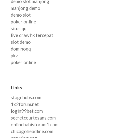
demo slot mahjong
mahjong demo
demo slot
poker online
situs qq
live draw hk tercepat
slot demo
dominoqq
pkv
poker online
Links
stagehubs.com
1x2forum.net
login99bet.com
secretcourtesans.com
onlinebahisforum1.com
chicagoheadline.com
camming.org