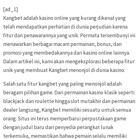
[ad_1]
Kangbet adalah kasino online yang kurang dikenal yang
telah mendapatkan perhatian di dunia perjudian karena
fitur dan penawarannya yang unik. Permata tersembunyi ini
menawarkan berbagai macam permainan, bonus, dan
promosi yang membedakannya dari kasino online lainnya.
Dalam artikel ini, kami akan mengeksplorasi beberapa fitur
unik yang membuat Kangbet menonjol di dunia kasino.
Salah satu fitur kangbet yang paling menonjol adalah
beragam pilihan game. Dari permainan kasino klasik seperti
blackjack dan roulette hingga slot mutakhir dan permainan
dealer langsung, Kangbet memiliki sesuatu untuk semua
orang. Situs ini terus memperbarui perpustakaan game
dengan judul baru dari penyedia perangkat lunak
terkemuka, memastikan bahwa pemain selalu memiliki