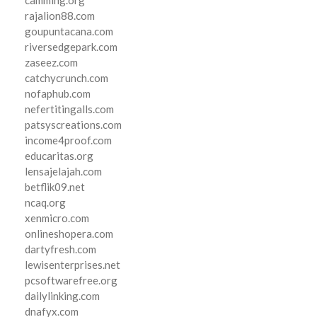
rajalion88.com
goupuntacana.com
riversedgepark.com
zaseez.com
catchycrunch.com
nofaphub.com
nefertitingalls.com
patsyscreations.com
income4proof.com
educaritas.org
lensajelajah.com
betflik09.net
ncaq.org
xenmicro.com
onlineshopera.com
dartyfresh.com
lewisenterprises.net
pcsoftwarefree.org
dailylinking.com
dnafyx.com