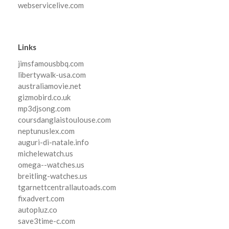
webservicelive.com
Links
jimsfamousbbq.com
libertywalk-usa.com
australiamovie.net
gizmobird.co.uk
mp3djsong.com
coursdanglaistoulouse.com
neptunuslex.com
auguri-di-natale.info
michelewatch.us
omega--watches.us
breitling-watches.us
tgarnettcentrallautoads.com
fixadvert.com
autopluz.co
save3time-c.com