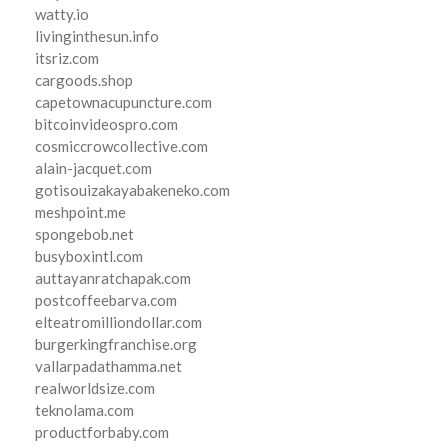
watty.io
livinginthesun.info
itsriz.com
cargoods.shop
capetownacupuncture.com
bitcoinvideospro.com
cosmiccrowcollective.com
alain-jacquet.com
gotisouizakayabakeneko.com
meshpoint.me
spongebob.net
busyboxintl.com
auttayanratchapak.com
postcoffeebarva.com
elteatromilliondollar.com
burgerkingfranchise.org
vallarpadathamma.net
realworldsize.com
teknolama.com
productforbaby.com