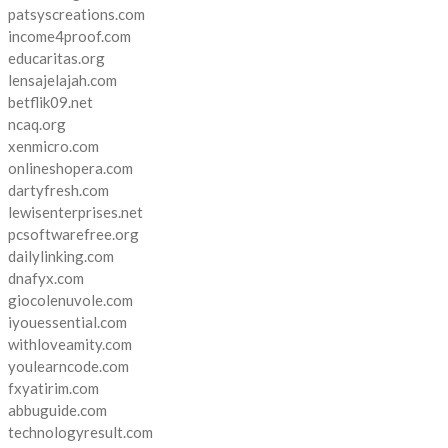
patsyscreations.com
income4proof.com
educaritas.org
lensajelajah.com
betflik09.net
ncaq.org
xenmicro.com
onlineshopera.com
dartyfresh.com
lewisenterprises.net
pcsoftwarefree.org
dailylinking.com
dnafyx.com
giocolenuvole.com
iyouessential.com
withloveamity.com
youlearncode.com
fxyatirim.com
abbuguide.com
technologyresult.com