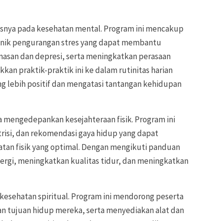
usnya pada kesehatan mental. Program ini mencakup
eknik pengurangan stres yang dapat membantu
asan dan depresi, serta meningkatkan perasaan
an praktik-praktik ini ke dalam rutinitas harian
g lebih positif dan mengatasi tantangan kehidupan
a mengedepankan kesejahteraan fisik. Program ini
trisi, dan rekomendasi gaya hidup yang dapat
an fisik yang optimal. Dengan mengikuti panduan
ergi, meningkatkan kualitas tidur, dan meningkatkan
 kesehatan spiritual. Program ini mendorong peserta
dan tujuan hidup mereka, serta menyediakan alat dan