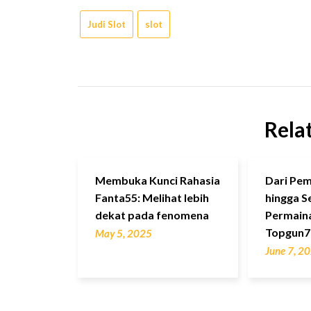
Judi Slot
slot
Rela
Membuka Kunci Rahasia
Dari Pem
Fanta55: Melihat lebih
hingga S
dekat pada fenomena
Permaina
Topgun7
May 5, 2025
June 7, 2