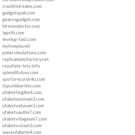
crackinstreams.com
gadgetspak.com
gearsngadget.com
hireseodoctor.com
lapsfit.com
levelup-fast.com
mytreepla.net
pokersimulations.com
replicamanufactory.net
rezultate-loto.info
splendifulous.com
sportsrecords4u.com
topceleberites.com
ufabetting8m4.com
ufabetunionum3.com
ufabetvalueum3.com
ufabetvaultm7.com
ufabetvillageum7.com
ufabetvoicem3.com
waveufabetm4.com