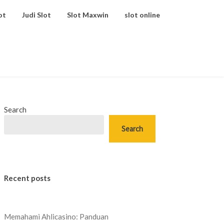
ot
Judi Slot
Slot Maxwin
slot online
Search
Search
Recent posts
Memahami Ahlicasino: Panduan