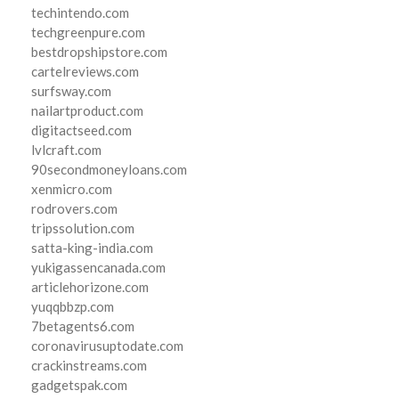
techintendo.com
techgreenpure.com
bestdropshipstore.com
cartelreviews.com
surfsway.com
nailartproduct.com
digitactseed.com
lvlcraft.com
90secondmoneyloans.com
xenmicro.com
rodrovers.com
tripssolution.com
satta-king-india.com
yukigassencanada.com
articlehorizone.com
yuqqbbzp.com
7betagents6.com
coronavirusuptodate.com
crackinstreams.com
gadgetspak.com