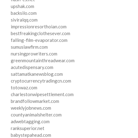
upshak.com
backsilo.com
siviralqq.com
impressionresorthoian.com
bestfreakingclothesever.com
falling-film-evaporator.com
sumuslawfirm.com
nursingprowriters.com
greenmountainthreadwear.com
acutedispensary.com
sattamatkanewsblog.com
cryptocurrencytradingcn.com
totowaz.com
charlestonwipesettlement.com
brandfollowmarket.com
weeklyjobnews.com
countyanimalshelter.com
adwebtagging.com
ranksuperior.net
babystepahead.com