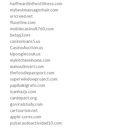
halfheardinthestillness.com
mybestmassagechair.com
ericreed.net
fluxetine.com
mobilecasino8760.com
betqq3.net
casinoloans5.us
CasinoAuction.us
kipooglecouk.us
mykitchennhome.com
aumoulinvert.com
thefoodiepassport.com
superwindowproject.com
papibakigrafo.com
icanhazjs.com
canimpact.org
goviralstudy.com
cartourism.net
apple-cores.com
pulserasdeactividad10.com