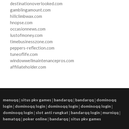
destinationoverlooked.com
gamblingamount.com
hillclimbwax.com
hnopse.com
occasionnews.com
lustofmoney.com
timebusinesszone.com
peppers-reflection.com
tuneoflife.com
windowwellmaintenancepros.com
affiliateholder.com
menuqq
|
situs pkv games
|
bandarqq
|
bandarqq
|
dominoqq
login
|
dominoqq login
|
dominoqq login
|
dominoqq login
|
dominoqq login
|
slot anti rungkat
|
bandarqq login
|
murniqq
|
hematqq
|
poker online
|
bandarqq
|
situs pkv games