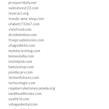
prosportdaily.net
salesinvest22.com
teseract.org
trendy-ama-shop.com
ufabett732m7.com
visiofood.com
droidwindow.com
freeprsubmission.com
ufagold666.com
myinteriorblog.com
bnewsindia.com
techiepick.com
bamzyshop.com
pondycars.com
techonfutures.com
techoologic.com
raspberryketonescanada.org
medihealthrules.com
usathrill.com
vshapedental.com