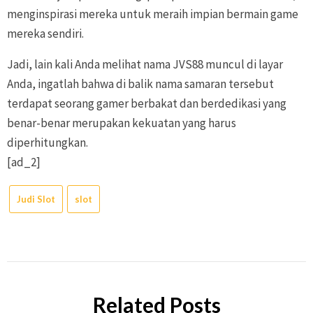
menginspirasi mereka untuk meraih impian bermain game
mereka sendiri.
Jadi, lain kali Anda melihat nama JVS88 muncul di layar
Anda, ingatlah bahwa di balik nama samaran tersebut
terdapat seorang gamer berbakat dan berdedikasi yang
benar-benar merupakan kekuatan yang harus
diperhitungkan.
[ad_2]
Judi Slot
slot
Related Posts